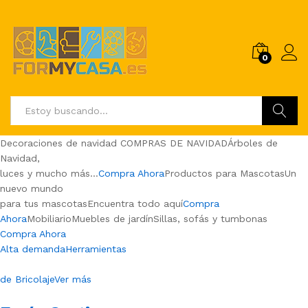
0
Buscar
Decoraciones de navidad COMPRAS DE NAVIDADÁrboles de
Navidad,
luces y mucho más…
Compra Ahora
Productos para MascotasUn
nuevo mundo
para tus mascotasEncuentra todo aquí
Compra
Ahora
MobiliarioMuebles de jardínSillas, sofás y tumbonas
Compra Ahora
Alta demandaHerramientas
de BricolajeVer más