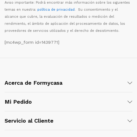
Aviso importante: Podr
á
encontrar m
á
s informaci
ó
n sobre los siguientes
temas en nuestra:
política de privacidad
. Su consentimiento y el
alcance que cubre, la evaluaci
ó
n de resultados o medici
ó
n del
rendimiento, el
á
mbito de aplicaci
ó
n del procesamiento de datos, los
proveedores de servicios utilizados y el derecho de desistimiento.
[mc4wp_form id=1439771]
Acerca de Formycasa
Mi Pedido
Servicio al Cliente