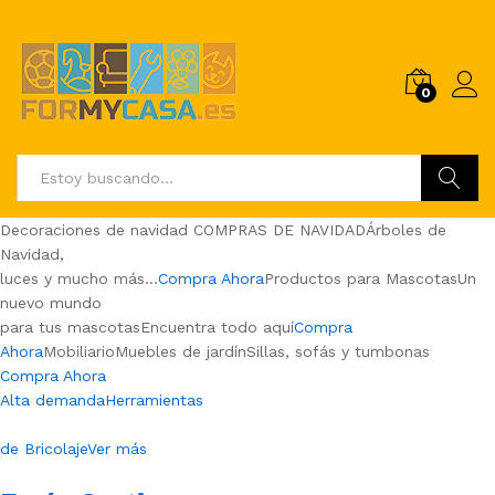
0
Buscar
Decoraciones de navidad COMPRAS DE NAVIDADÁrboles de
Navidad,
luces y mucho más…
Compra Ahora
Productos para MascotasUn
nuevo mundo
para tus mascotasEncuentra todo aquí
Compra
Ahora
MobiliarioMuebles de jardínSillas, sofás y tumbonas
Compra Ahora
Alta demandaHerramientas
de BricolajeVer más