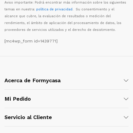
Aviso importante: Podr
á
encontrar m
á
s informaci
ó
n sobre los siguientes
temas en nuestra:
política de privacidad
. Su consentimiento y el
alcance que cubre, la evaluaci
ó
n de resultados o medici
ó
n del
rendimiento, el
á
mbito de aplicaci
ó
n del procesamiento de datos, los
proveedores de servicios utilizados y el derecho de desistimiento.
[mc4wp_form id=1439771]
Acerca de Formycasa
Mi Pedido
Servicio al Cliente