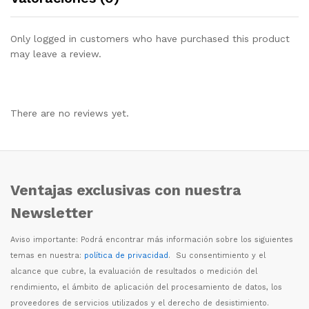
Only logged in customers who have purchased this product
may leave a review.
There are no reviews yet.
Ventajas exclusivas con nuestra
Newsletter
Aviso importante: Podr
á
encontrar m
á
s informaci
ó
n sobre los siguientes
temas en nuestra:
política de privacidad
. Su consentimiento y el
alcance que cubre, la evaluaci
ó
n de resultados o medici
ó
n del
rendimiento, el
á
mbito de aplicaci
ó
n del procesamiento de datos, los
proveedores de servicios utilizados y el derecho de desistimiento.