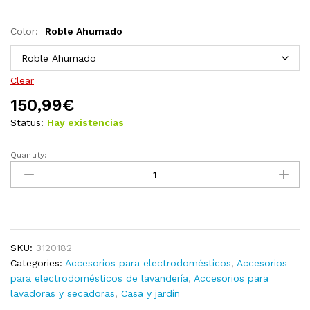
Color:
Roble Ahumado
Clear
150,99
€
Status:
Hay existencias
Quantity:
Armario
de
lavadora
blanco
quantity
SKU:
3120182
Categories:
Accesorios para electrodomésticos
,
Accesorios
para electrodomésticos de lavandería
,
Accesorios para
lavadoras y secadoras
,
Casa y jardín