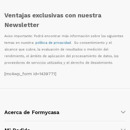
Ventajas exclusivas con nuestra
Newsletter
Aviso importante: Podr
á
encontrar m
á
s informaci
ó
n sobre los siguientes
temas en nuestra:
política de privacidad
. Su consentimiento y el
alcance que cubre, la evaluaci
ó
n de resultados o medici
ó
n del
rendimiento, el
á
mbito de aplicaci
ó
n del procesamiento de datos, los
proveedores de servicios utilizados y el derecho de desistimiento.
[mc4wp_form id=1439771]
Acerca de Formycasa