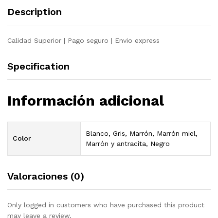
maciza
Description
quantity
Calidad Superior | Pago seguro | Envio express
Specification
Información adicional
Blanco, Gris, Marrón, Marrón miel,
Color
Marrón y antracita, Negro
Valoraciones (0)
Only logged in customers who have purchased this product
may leave a review.