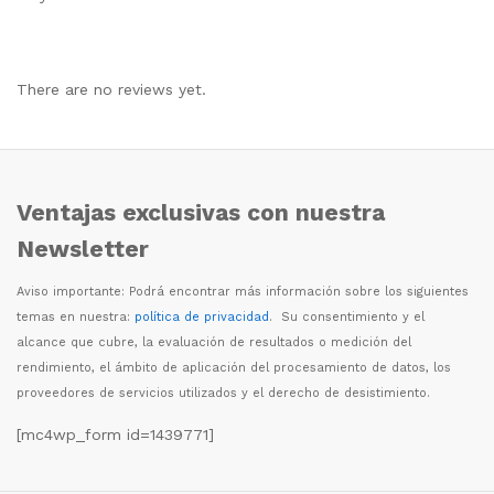
There are no reviews yet.
Ventajas exclusivas con nuestra
Newsletter
Aviso importante: Podr
á
encontrar m
á
s informaci
ó
n sobre los siguientes
temas en nuestra:
política de privacidad
. Su consentimiento y el
alcance que cubre, la evaluaci
ó
n de resultados o medici
ó
n del
rendimiento, el
á
mbito de aplicaci
ó
n del procesamiento de datos, los
proveedores de servicios utilizados y el derecho de desistimiento.
[mc4wp_form id=1439771]