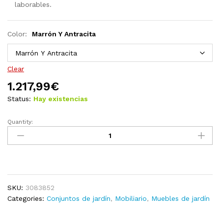
laborables.
Color:
Marrón Y Antracita
Clear
1.217,99
€
Status:
Hay existencias
Quantity:
Juego
de
muebles
de
jardín
13
SKU:
3083852
piezas
Categories:
Conjuntos de jardín
,
Mobiliario
,
Muebles de jardín
madera
pino