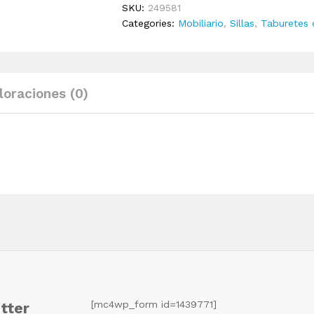
SKU:
249581
gris
Categories:
Mobiliario
,
Sillas
,
Taburetes 
oscuro
quantity
loraciones (0)
[mc4wp_form id=1439771]
tter