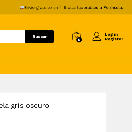
65,99
€
Añadir al carrito
Envío gratuito en 4-5 días laborables a Península.
Log in
Buscar
Register
0
ela gris oscuro