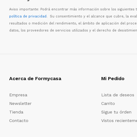
Aviso importante: Podr
á
encontrar m
á
s informaci
ó
n sobre los siguientes
política de privacidad
. Su consentimiento y el alcance que cubre, la eva
resultados o medici
ó
n del rendimiento, el
á
mbito de aplicaci
ó
n del proc
datos, los proveedores de servicios utilizados y el derecho de desistimien
Acerca de Formycasa
Mi Pedido
Empresa
Lista de deseos
Newsletter
Carrito
Tienda
Sigue tu órden
Contacto
Vistos recientem