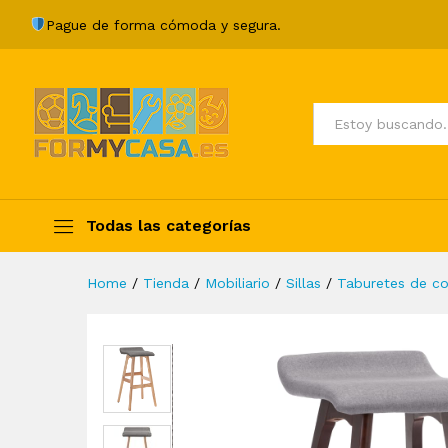
Taburete de cocina de tela gr
Pague de forma cómoda y segura.
Description
Specification
Valoraci
Todos
Todas las categorías
Home
/
Tienda
/
Mobiliario
/
Sillas
/
Taburetes de co