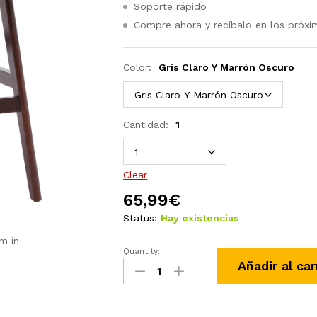
Soporte rápido
Compre ahora y recíbalo en los próxi
Color:
Gris Claro Y Marrón Oscuro
Cantidad:
1
Clear
65,99
€
Status:
Hay existencias
m in
Quantity:
Taburete
Añadir al car
de
cocina
de
tela