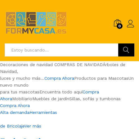
0
Buscar
Decoraciones de navidad COMPRAS DE NAVIDADÁrboles de
Navidad,
luces y mucho más…
Compra Ahora
Productos para MascotasUn
nuevo mundo
para tus mascotasEncuentra todo aquí
Compra
Ahora
MobiliarioMuebles de jardínSillas, sofás y tumbonas
Compra Ahora
Alta demandaHerramientas
de BricolajeVer más