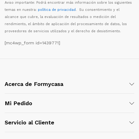
Aviso importante: Podr
á
encontrar m
á
s informaci
ó
n sobre los siguientes
temas en nuestra:
política de privacidad
. Su consentimiento y el
alcance que cubre, la evaluaci
ó
n de resultados o medici
ó
n del
rendimiento, el
á
mbito de aplicaci
ó
n del procesamiento de datos, los
proveedores de servicios utilizados y el derecho de desistimiento.
[mc4wp_form id=1439771]
Acerca de Formycasa
Mi Pedido
Servicio al Cliente