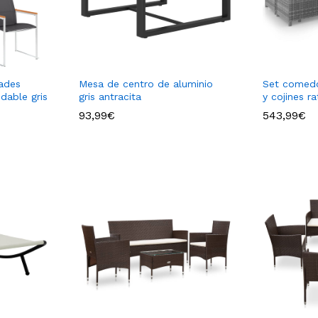
dades
Mesa de centro de aluminio
Set comedo
idable gris
gris antracita
y cojines ra
93,99
€
543,99
€
93,99
€
543,99
€