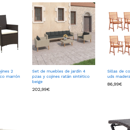
jines 2
Set de muebles de jardín 4
Sillas de c
ico marrón
pzas y cojines ratán sintético
uds madera
beige
86,99
€
202,99
€
86,99
€
202,99
€