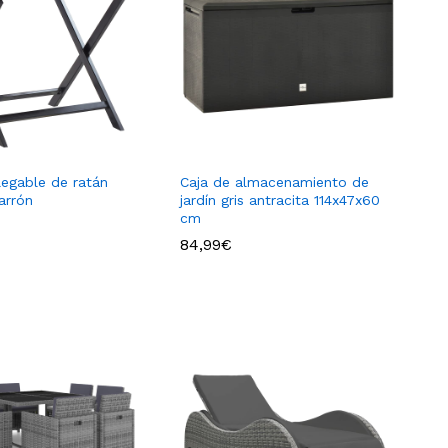
legable de ratán
Caja de almacenamiento de
arrón
jardín gris antracita 114x47x60
cm
84,99
€
84,99
€