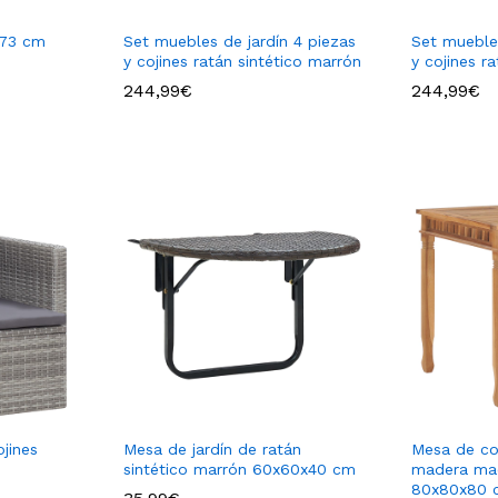
173 cm
Set muebles de jardín 4 piezas
Set muebles
y cojines ratán sintético marrón
y cojines r
244,99
€
244,99
€
244,99
€
244,99
€
ojines
Mesa de jardín de ratán
Mesa de co
sintético marrón 60x60x40 cm
madera mac
80x80x80 