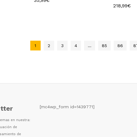
35,99
€
218,99
€
35,99
€
218,99
€
1
2
3
4
…
85
86
8
[mc4wp_form id=1439771]
tter
 temas en nuestra:
luaci
ó
n de
esamiento de