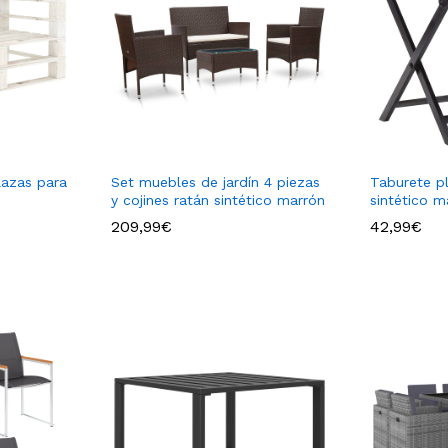
lazas para
Set muebles de jardín 4 piezas
Taburete p
y cojines ratán sintético marrón
sintético m
209,99
€
42,99
€
209,99
€
42,99
€