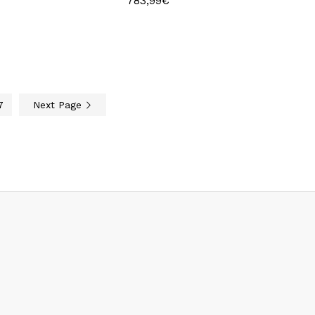
783,99
€
783,99
€
7
Next Page