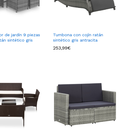
r de jardín 9 piezas
Tumbona con cojín ratán
tán sintético gris
sintético gris antracita
253,99
€
253,99
€