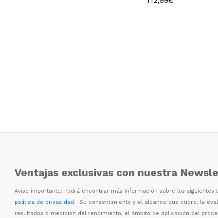
112,99
€
112,99
€
Ventajas exclusivas con nuestra Newsle
Aviso importante: Podr
á
encontrar m
á
s informaci
ó
n sobre los siguientes
política de privacidad
. Su consentimiento y el alcance que cubre, la eva
resultados o medici
ó
n del rendimiento, el
á
mbito de aplicaci
ó
n del proc