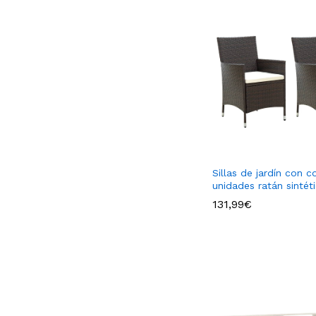
Sillas de jardín con co
unidades ratán sintét
131,99
€
131,99
€