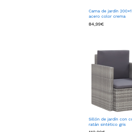
Cama de jardín 200×
acero color crema
84,99
€
84,99
€
Sillón de jardín con c
ratán sintético gris