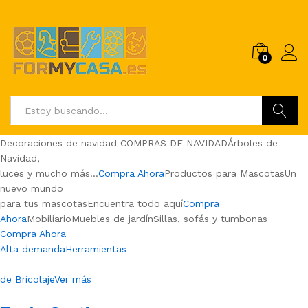
0
Buscar
Decoraciones de navidad COMPRAS DE NAVIDADÁrboles de
Navidad,
luces y mucho más…
Compra Ahora
Productos para MascotasUn
nuevo mundo
para tus mascotasEncuentra todo aquí
Compra
Ahora
MobiliarioMuebles de jardínSillas, sofás y tumbonas
Compra Ahora
Alta demandaHerramientas
de BricolajeVer más