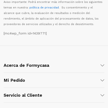
Aviso importante: Podr
á
encontrar m
á
s informaci
ó
n sobre los siguientes
temas en nuestra:
política de privacidad
. Su consentimiento y el
alcance que cubre, la evaluaci
ó
n de resultados o medici
ó
n del
rendimiento, el
á
mbito de aplicaci
ó
n del procesamiento de datos, los
proveedores de servicios utilizados y el derecho de desistimiento.
[mc4wp_form id=1439771]
Acerca de Formycasa
Mi Pedido
Servicio al Cliente