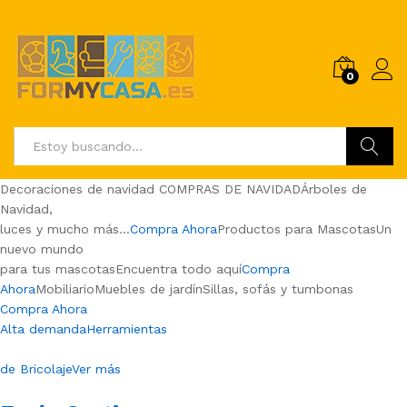
0
Buscar
Decoraciones de navidad COMPRAS DE NAVIDADÁrboles de
Navidad,
luces y mucho más…
Compra Ahora
Productos para MascotasUn
nuevo mundo
para tus mascotasEncuentra todo aquí
Compra
Ahora
MobiliarioMuebles de jardínSillas, sofás y tumbonas
Compra Ahora
Alta demandaHerramientas
de BricolajeVer más