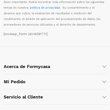
Aviso importante: Podr
á
encontrar m
á
s informaci
ó
n sobre los siguientes
temas en nuestra:
política de privacidad
. Su consentimiento y el
alcance que cubre, la evaluaci
ó
n de resultados o medici
ó
n del
rendimiento, el
á
mbito de aplicaci
ó
n del procesamiento de datos, los
proveedores de servicios utilizados y el derecho de desistimiento.
[mc4wp_form id=1439771]
Acerca de Formycasa
Mi Pedido
Servicio al Cliente