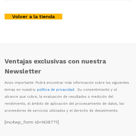
Volver a la tienda
Ventajas exclusivas con nuestra
Newsletter
Aviso importante: Podr
á
encontrar m
á
s informaci
ó
n sobre los siguientes
temas en nuestra:
política de privacidad
. Su consentimiento y el
alcance que cubre, la evaluaci
ó
n de resultados o medici
ó
n del
rendimiento, el
á
mbito de aplicaci
ó
n del procesamiento de datos, los
proveedores de servicios utilizados y el derecho de desistimiento.
[mc4wp_form id=1439771]