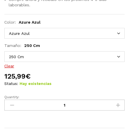
laborables.
Color:
Azure Azul
Tamaño:
250 Cm
Clear
125,99
€
Status:
Hay existencias
Quantity:
Sombrilla
voladiza
con
poste
y