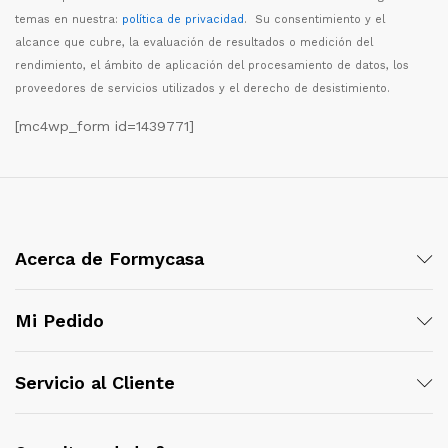
temas en nuestra:
política de privacidad
. Su consentimiento y el
alcance que cubre, la evaluaci
ó
n de resultados o medici
ó
n del
rendimiento, el
á
mbito de aplicaci
ó
n del procesamiento de datos, los
proveedores de servicios utilizados y el derecho de desistimiento.
[mc4wp_form id=1439771]
Acerca de Formycasa
Mi Pedido
Servicio al Cliente