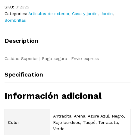
luces
SKU:
312325
LED
Categories:
Artículos de exterior
,
Casa y jardín
,
Jardín
,
250
Sombrillas
cm
arena
quantity
Description
Calidad Superior | Pago seguro | Envio express
Specification
Información adicional
Antracita, Arena, Azure Azul, Negro,
Color
Rojo burdeos, Taupé, Terracota,
Verde