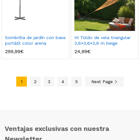
Sombrilla de jardín con base
HI Toldo de vela triangular
portátil color arena
3,6×3,6×3,6 m beige
299,99
€
24,99
€
1
2
3
4
5
Next Page
Ventajas exclusivas con nuestra
Newsletter