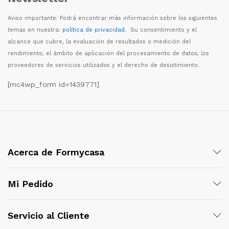
Aviso importante: Podr
á
encontrar m
á
s informaci
ó
n sobre los siguientes
temas en nuestra:
política de privacidad
. Su consentimiento y el
alcance que cubre, la evaluaci
ó
n de resultados o medici
ó
n del
rendimiento, el
á
mbito de aplicaci
ó
n del procesamiento de datos, los
proveedores de servicios utilizados y el derecho de desistimiento.
[mc4wp_form id=1439771]
Acerca de Formycasa
Mi Pedido
Servicio al Cliente