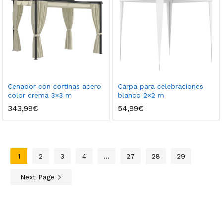
Cenador con cortinas acero
Carpa para celebraciones
color crema 3×3 m
blanco 2×2 m
343,99
€
54,99
€
1
2
3
4
…
27
28
29
Next Page