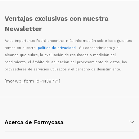
Ventajas exclusivas con nuestra
Newsletter
Aviso importante: Podr
á
encontrar m
á
s informaci
ó
n sobre los siguientes
temas en nuestra:
política de privacidad
. Su consentimiento y el
alcance que cubre, la evaluaci
ó
n de resultados o medici
ó
n del
rendimiento, el
á
mbito de aplicaci
ó
n del procesamiento de datos, los
proveedores de servicios utilizados y el derecho de desistimiento.
[mc4wp_form id=1439771]
Acerca de Formycasa