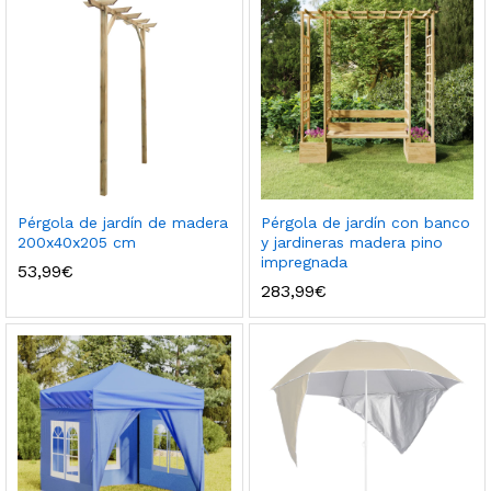
Pérgola de jardín de madera
Pérgola de jardín con banco
200x40x205 cm
y jardineras madera pino
impregnada
53,99
€
283,99
€