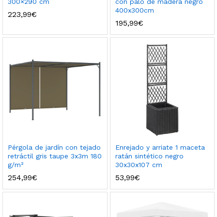
300×290 cm
con palo de madera negro
400x300cm
223,99
€
195,99
€
Pérgola de jardín con tejado
Enrejado y arriate 1 maceta
retráctil gris taupe 3x3m 180
ratán sintético negro
g/m²
30x30x107 cm
254,99
€
53,99
€