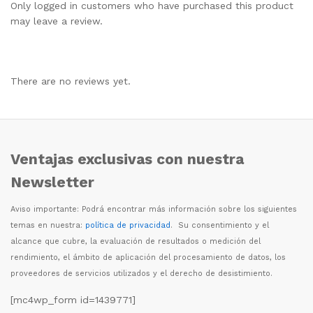
Only logged in customers who have purchased this product
may leave a review.
There are no reviews yet.
Ventajas exclusivas con nuestra
Newsletter
Aviso importante: Podr
á
encontrar m
á
s informaci
ó
n sobre los siguientes
temas en nuestra:
política de privacidad
. Su consentimiento y el
alcance que cubre, la evaluaci
ó
n de resultados o medici
ó
n del
rendimiento, el
á
mbito de aplicaci
ó
n del procesamiento de datos, los
proveedores de servicios utilizados y el derecho de desistimiento.
[mc4wp_form id=1439771]