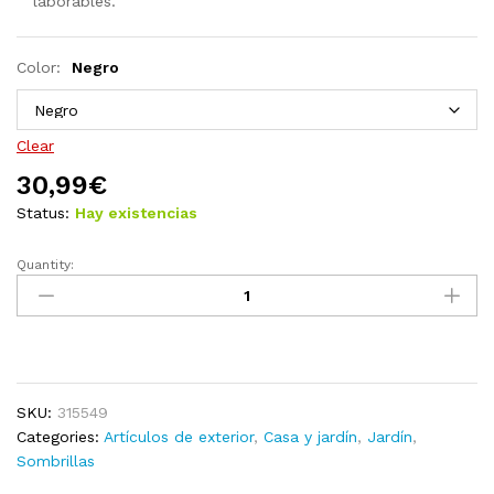
laborables.
Color:
Negro
Clear
30,99
€
Status:
Hay existencias
Quantity:
Sombrilla
de
jardín
con
palo
color
SKU:
315549
arena
Categories:
Artículos de exterior
,
Casa y jardín
,
Jardín
,
210x140
Sombrillas
cm
quantity