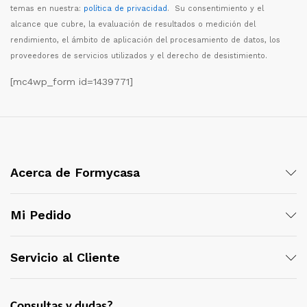
temas en nuestra:
política de privacidad
. Su consentimiento y el
alcance que cubre, la evaluaci
ó
n de resultados o medici
ó
n del
rendimiento, el
á
mbito de aplicaci
ó
n del procesamiento de datos, los
proveedores de servicios utilizados y el derecho de desistimiento.
[mc4wp_form id=1439771]
Acerca de Formycasa
Mi Pedido
Servicio al Cliente
Consultas y dudas?