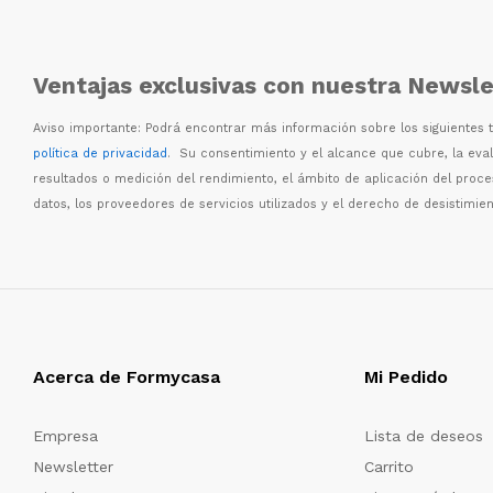
Ventajas exclusivas con nuestra Newsle
Aviso importante: Podr
á
encontrar m
á
s informaci
ó
n sobre los siguientes
política de privacidad
. Su consentimiento y el alcance que cubre, la eva
resultados o medici
ó
n del rendimiento, el
á
mbito de aplicaci
ó
n del proc
datos, los proveedores de servicios utilizados y el derecho de desistimien
Acerca de Formycasa
Mi Pedido
Empresa
Lista de deseos
Newsletter
Carrito