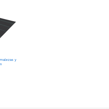
 malezas y
 m