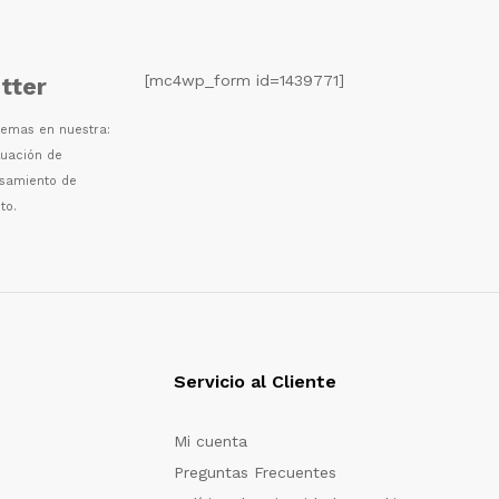
[mc4wp_form id=1439771]
tter
 temas en nuestra:
luaci
ó
n de
esamiento de
to.
Servicio al Cliente
Mi cuenta
Preguntas Frecuentes