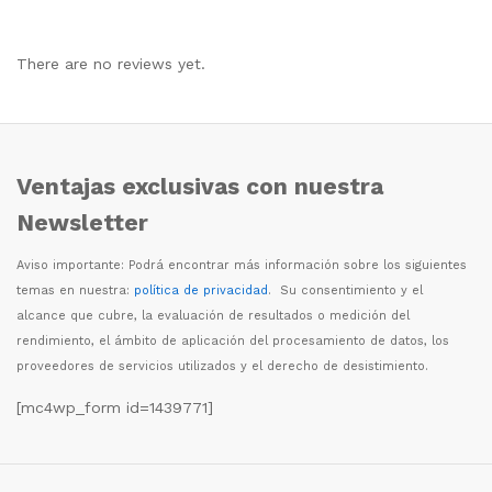
There are no reviews yet.
Ventajas exclusivas con nuestra
Newsletter
Aviso importante: Podr
á
encontrar m
á
s informaci
ó
n sobre los siguientes
temas en nuestra:
política de privacidad
. Su consentimiento y el
alcance que cubre, la evaluaci
ó
n de resultados o medici
ó
n del
rendimiento, el
á
mbito de aplicaci
ó
n del procesamiento de datos, los
proveedores de servicios utilizados y el derecho de desistimiento.
[mc4wp_form id=1439771]