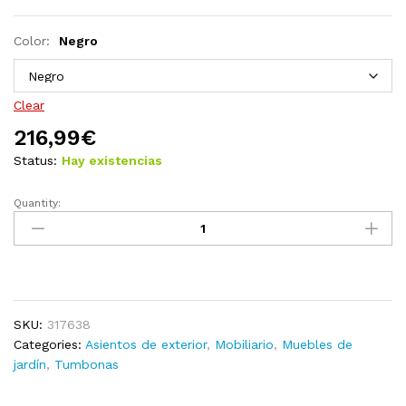
Color:
Negro
Clear
216,99
€
Status:
Hay existencias
Quantity:
Tumbonas
con
mesita
2
unidades
ratán
SKU:
317638
sintético
Categories:
Asientos de exterior
,
Mobiliario
,
Muebles de
marrón
jardín
,
Tumbonas
quantity