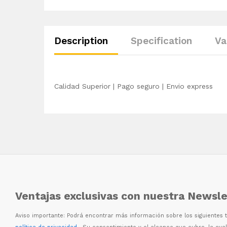
Description
Specification
Va
Calidad Superior | Pago seguro | Envio express
Ventajas exclusivas con nuestra Newsle
Aviso importante: Podr
á
encontrar m
á
s informaci
ó
n sobre los siguientes