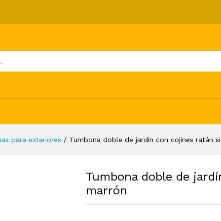
cojines ratán sintético marrón
ones (0)
as para exteriores
/
Tumbona doble de jardín con cojines ratán s
Tumbona doble de jardín
marrón