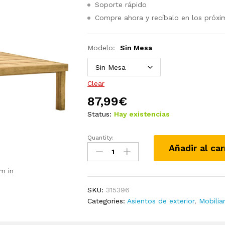
Soporte rápido
Compre ahora y recíbalo en los próxi
Modelo:
Sin Mesa
Clear
87,99
€
Status:
Hay existencias
Quantity:
Tumbona
Añadir al car
de
jardín
m in
de
madera
SKU:
315396
de
Categories:
Asientos de exterior
,
Mobilia
pino
impregnada