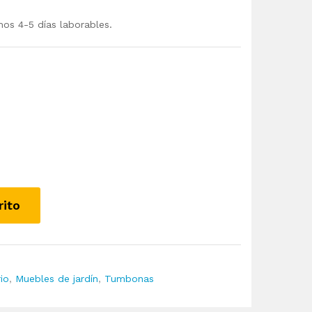
mos 4-5 días laborables.
rito
rio
,
Muebles de jardín
,
Tumbonas