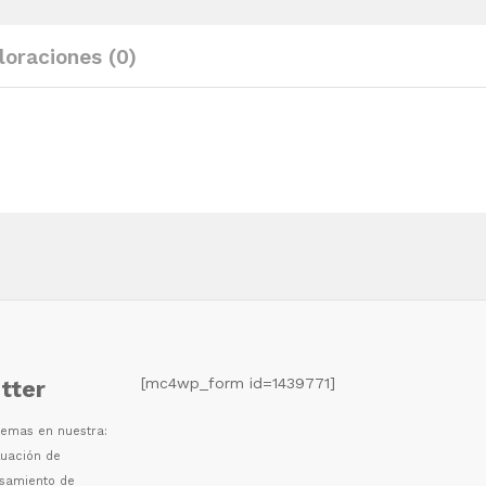
quantity
loraciones (0)
[mc4wp_form id=1439771]
tter
 temas en nuestra:
luaci
ó
n de
esamiento de