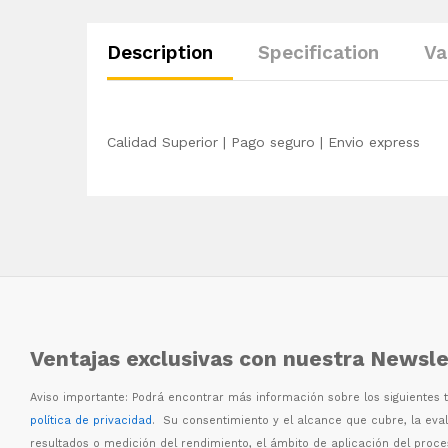
Description
Specification
Va
Calidad Superior | Pago seguro | Envio express
Ventajas exclusivas con nuestra Newsle
Aviso importante: Podr
á
encontrar m
á
s informaci
ó
n sobre los siguientes
política de privacidad
. Su consentimiento y el alcance que cubre, la eva
resultados o medici
ó
n del rendimiento, el
á
mbito de aplicaci
ó
n del proc