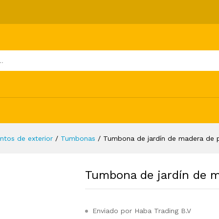
a de pino impregnada
ones (0)
ntos de exterior
/
Tumbonas
/
Tumbona de jardín de madera de 
Tumbona de jardín de 
Enviado por Haba Trading B.V