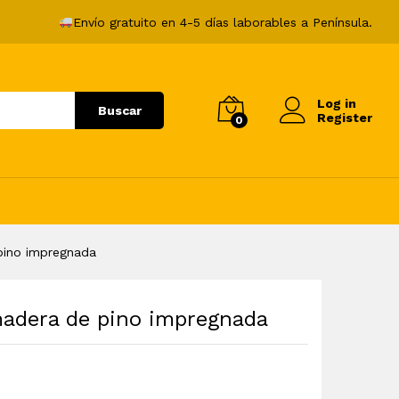
87,99
€
Añadir al carrito
Envío gratuito en 4-5 días laborables a Península.
Log in
Buscar
Register
0
pino impregnada
madera de pino impregnada