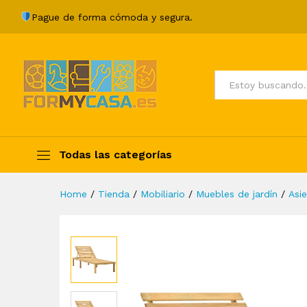
Tumbona de jardín de mader
Pague de forma cómoda y segura.
Description
Specification
Valoraci
Todos
Todas las categorías
Home
/
Tienda
/
Mobiliario
/
Muebles de jardín
/
Asie