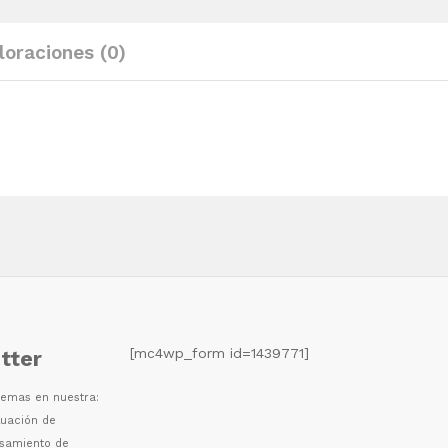
loraciones (0)
[mc4wp_form id=1439771]
tter
 temas en nuestra:
luaci
ó
n de
esamiento de