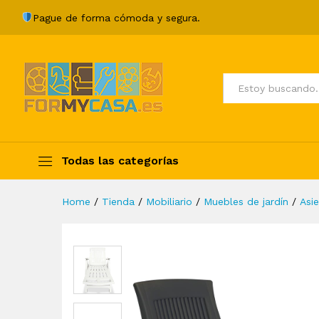
Tumbona con reposapiés plás
Pague de forma cómoda y segura.
Description
Specification
Valoraci
Todos
Todas las categorías
Home
/
Tienda
/
Mobiliario
/
Muebles de jardín
/
Asie