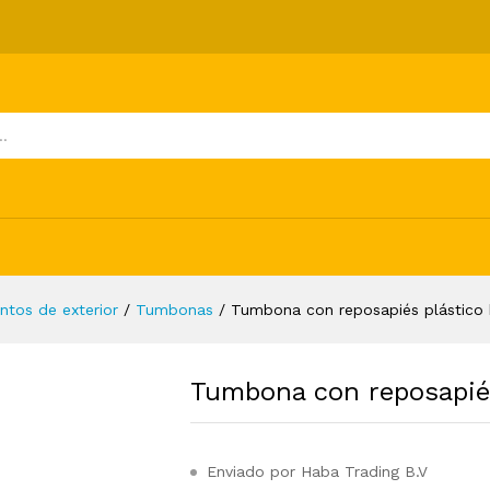
tico blanca
ones (0)
ntos de exterior
/
Tumbonas
/
Tumbona con reposapiés plástico 
Tumbona con reposapiés
Enviado por Haba Trading B.V