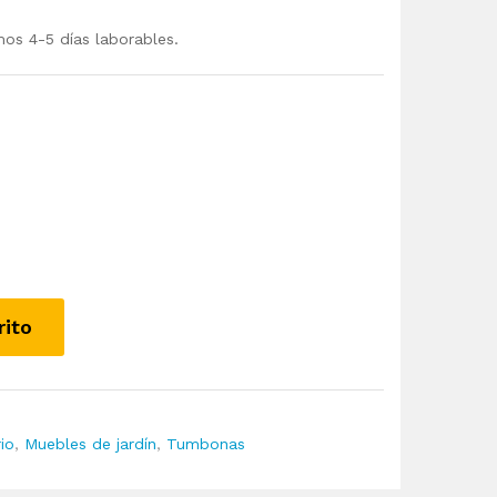
mos 4-5 días laborables.
rito
rio
,
Muebles de jardín
,
Tumbonas