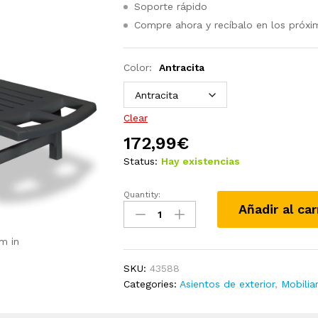
Soporte rápido
Compre ahora y recíbalo en los próxi
Color:
Antracita
Clear
172,99
€
Status:
Hay existencias
Quantity:
Tumbona
Añadir al car
con
reposapiés
m in
plástico
blanca
SKU:
43588
quantity
Categories:
Asientos de exterior
,
Mobilia