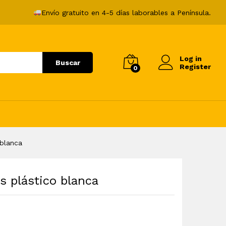
172,99
€
Añadir al carrito
Envío gratuito en 4-5 días laborables a Península.
Log in
Buscar
Register
0
blanca
 plástico blanca