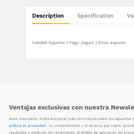
Description
Specification
Va
Calidad Superior | Pago seguro | Envio express
Ventajas exclusivas con nuestra Newsle
Aviso importante: Podr
á
encontrar m
á
s informaci
ó
n sobre los siguientes
política de privacidad
. Su consentimiento y el alcance que cubre, la eva
resultados o medici
ó
n del rendimiento, el
á
mbito de aplicaci
ó
n del proc