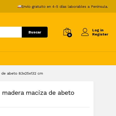
48,99
€
Añadir al carrito
Envío gratuito en 4-5 días laborables a Península.
Log in
Buscar
Register
0
a de abeto 83x25x132 cm
e madera maciza de abeto