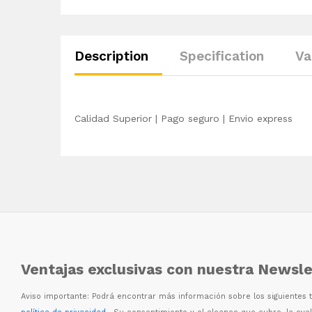
Description
Specification
Va
Calidad Superior | Pago seguro | Envio express
Ventajas exclusivas con nuestra Newsle
Aviso importante: Podr
á
encontrar m
á
s informaci
ó
n sobre los siguientes