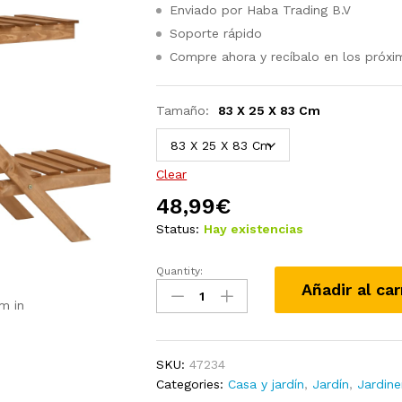
Enviado por Haba Trading B.V
Soporte rápido
Compre ahora y recíbalo en los próxi
Tamaño:
83 X 25 X 83 Cm
Clear
48,99
€
Status:
Hay existencias
Quantity:
Soporte
Añadir al car
para
m in
plantas
de
madera
SKU:
47234
maciza
Categories:
Casa y jardín
,
Jardín
,
Jardine
de