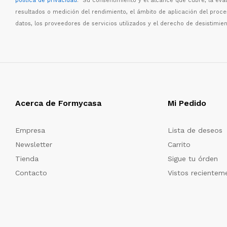
política de privacidad
. Su consentimiento y el alcance que cubre, la eva
resultados o medici
ó
n del rendimiento, el
á
mbito de aplicaci
ó
n del proc
datos, los proveedores de servicios utilizados y el derecho de desistimien
Acerca de Formycasa
Mi Pedido
Empresa
Lista de deseos
Newsletter
Carrito
Tienda
Sigue tu órden
Contacto
Vistos recientem