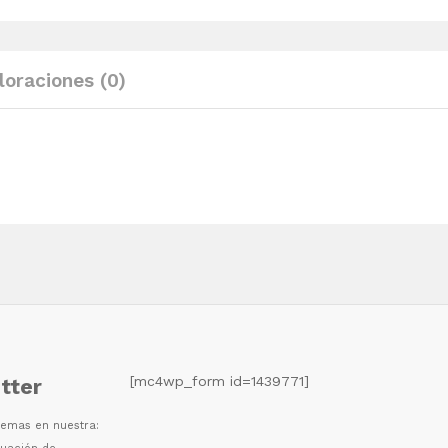
abeto
83x25x132
cm
loraciones (0)
quantity
[mc4wp_form id=1439771]
tter
 temas en nuestra: