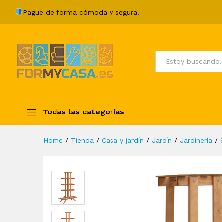
Soporte para plantas de ma
Pague de forma cómoda y segura.
Description
Specification
Valoraci
Todos
Todas las categorías
Home
/
Tienda
/
Casa y jardín
/
Jardín
/
Jardinería
/