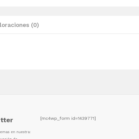
madera
maciza
acacia
loraciones (0)
quantity
[mc4wp_form id=1439771]
tter
 temas en nuestra: