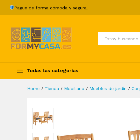
Sillas y mesita de jardín con
Pague de forma cómoda y segura.
Description
Specification
Valoraci
Todos
Todas las categorías
Home
/
Tienda
/
Mobiliario
/
Muebles de jardín
/
Con