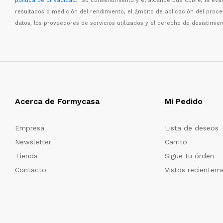
política de privacidad
. Su consentimiento y el alcance que cubre, la eva
resultados o medici
ó
n del rendimiento, el
á
mbito de aplicaci
ó
n del proc
datos, los proveedores de servicios utilizados y el derecho de desistimien
Acerca de Formycasa
Mi Pedido
Empresa
Lista de deseos
Newsletter
Carrito
Tienda
Sigue tu órden
Contacto
Vistos recientem