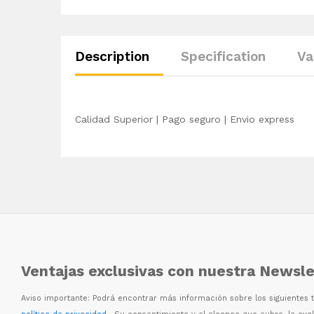
Description
Specification
Va
Calidad Superior | Pago seguro | Envio express
Ventajas exclusivas con nuestra Newsle
Aviso importante: Podr
á
encontrar m
á
s informaci
ó
n sobre los siguientes