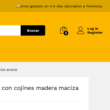
148,99
€
Añadir al carrito
Envío gratuito en 4-5 días laborables a Península.
Log in
Buscar
Register
0
ciza acacia
ín con cojines madera maciza