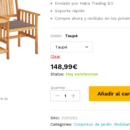
Enviado por Haba Trading B.V
Soporte rápido
Compre ahora y recíbalo en los próxi
Color:
Taupé
Clear
148,99
€
Status:
Hay existencias
Quantity:
Sillas
Añadir al car
y
m in
mesita
de
jardín
SKU:
3061283
con
Categories:
Conjuntos de jardín
,
Mobiliar
cojines