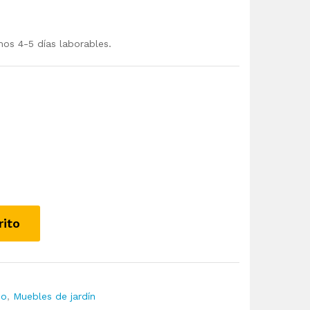
mos 4-5 días laborables.
rito
io
,
Muebles de jardín