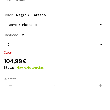
laborables.
Color:
Negro Y Plateado
Cantidad:
2
Clear
104,99
€
Status:
Hay existencias
Quantity:
Sillas
plegables
de
jardín
2
uds