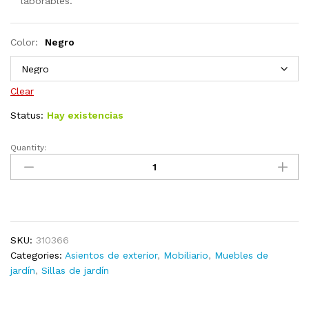
laborables.
Color:
Negro
Clear
Status:
Hay existencias
Quantity:
Sillas
de
playa
plegables
2
unidades
SKU:
310366
tela
Categories:
Asientos de exterior
,
Mobiliario
,
Muebles de
azul
jardín
,
Sillas de jardín
quantity