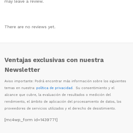
may leave a review.
There are no reviews yet.
Ventajas exclusivas con nuestra
Newsletter
Aviso importante: Podr
á
encontrar m
á
s informaci
ó
n sobre los siguientes
temas en nuestra:
política de privacidad
. Su consentimiento y el
alcance que cubre, la evaluaci
ó
n de resultados o medici
ó
n del
rendimiento, el
á
mbito de aplicaci
ó
n del procesamiento de datos, los
proveedores de servicios utilizados y el derecho de desistimiento.
[mc4wp_form id=1439771]