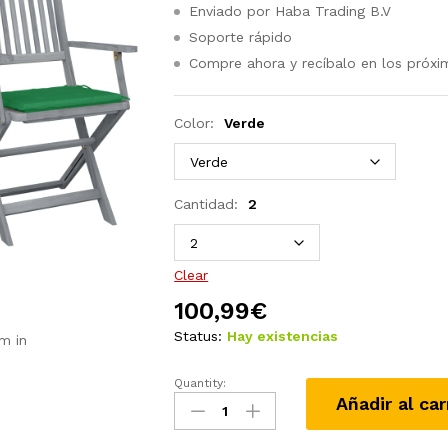
Enviado por Haba Trading B.V
Soporte rápido
Compre ahora y recíbalo en los próxi
Color:
Verde
Cantidad:
2
Clear
100,99
€
Status:
Hay existencias
m in
Quantity:
Sillas
Añadir al car
de
jardín