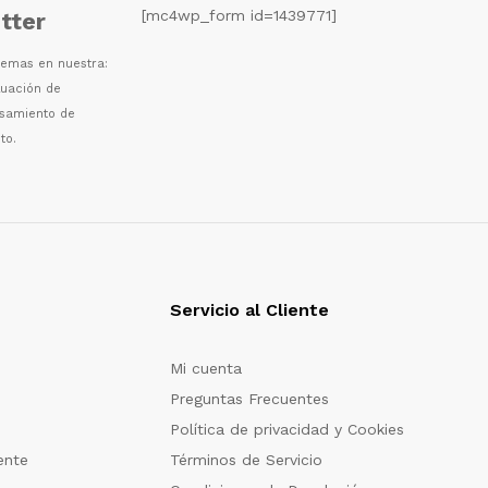
[mc4wp_form id=1439771]
tter
 temas en nuestra:
luaci
ó
n de
esamiento de
to.
Servicio al Cliente
Mi cuenta
Preguntas Frecuentes
Política de privacidad y Cookies
ente
Términos de Servicio