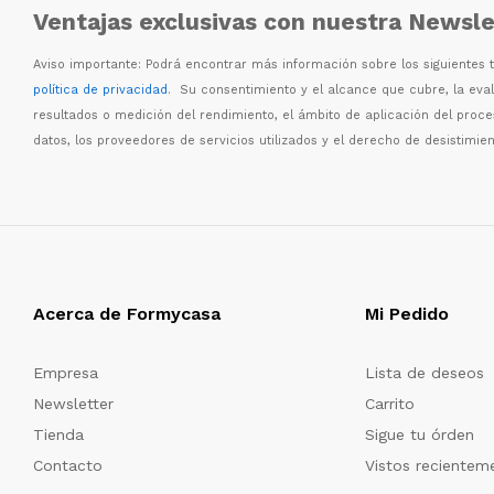
Ventajas exclusivas con nuestra Newsle
Aviso importante: Podr
á
encontrar m
á
s informaci
ó
n sobre los siguientes
política de privacidad
. Su consentimiento y el alcance que cubre, la eva
resultados o medici
ó
n del rendimiento, el
á
mbito de aplicaci
ó
n del proc
datos, los proveedores de servicios utilizados y el derecho de desistimien
Acerca de Formycasa
Mi Pedido
Empresa
Lista de deseos
Newsletter
Carrito
Tienda
Sigue tu órden
Contacto
Vistos recientem