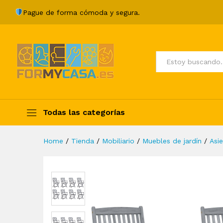
Sillas de jardín plegables 8 
Pague de forma cómoda y segura.
Description
Specification
Valoraci
Todos
Todas las categorías
Home
/
Tienda
/
Mobiliario
/
Muebles de jardín
/
Asie