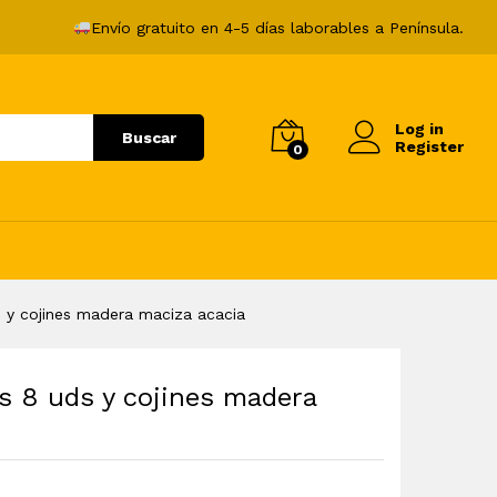
100,99
€
Añadir al carrito
Envío gratuito en 4-5 días laborables a Península.
Log in
Buscar
Register
0
ds y cojines madera maciza acacia
es 8 uds y cojines madera