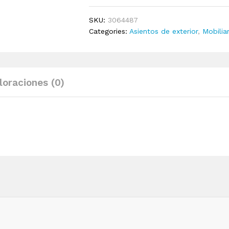
plegables
8
SKU:
3064487
uds
Categories:
Asientos de exterior
,
Mobilia
y
cojines
madera
maciza
loraciones (0)
acacia
quantity