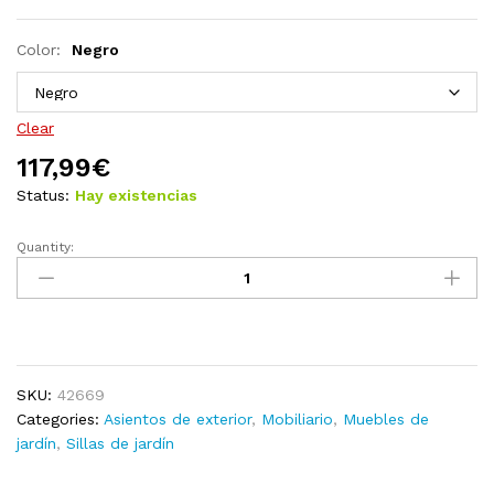
Color:
Negro
Clear
117,99
€
Status:
Hay existencias
Quantity:
Sillas
de
jardín
con
cojines
ratán
SKU:
42669
sintético
Categories:
Asientos de exterior
,
Mobiliario
,
Muebles de
marrón
jardín
,
Sillas de jardín
quantity