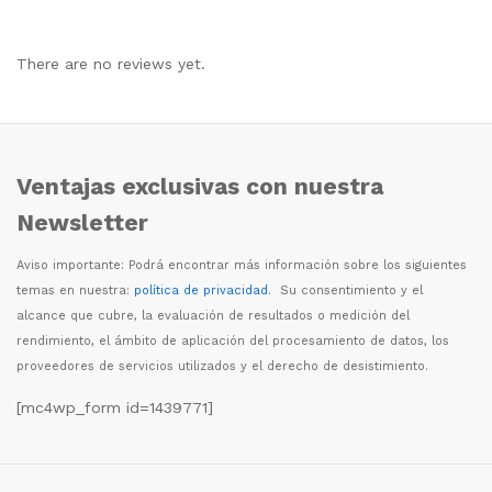
There are no reviews yet.
Ventajas exclusivas con nuestra
Newsletter
Aviso importante: Podr
á
encontrar m
á
s informaci
ó
n sobre los siguientes
temas en nuestra:
política de privacidad
. Su consentimiento y el
alcance que cubre, la evaluaci
ó
n de resultados o medici
ó
n del
rendimiento, el
á
mbito de aplicaci
ó
n del procesamiento de datos, los
proveedores de servicios utilizados y el derecho de desistimiento.
[mc4wp_form id=1439771]