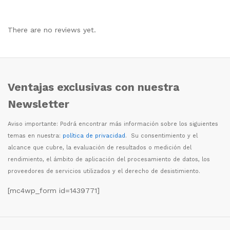
There are no reviews yet.
Ventajas exclusivas con nuestra
Newsletter
Aviso importante: Podr
á
encontrar m
á
s informaci
ó
n sobre los siguientes
temas en nuestra:
política de privacidad
. Su consentimiento y el
alcance que cubre, la evaluaci
ó
n de resultados o medici
ó
n del
rendimiento, el
á
mbito de aplicaci
ó
n del procesamiento de datos, los
proveedores de servicios utilizados y el derecho de desistimiento.
[mc4wp_form id=1439771]