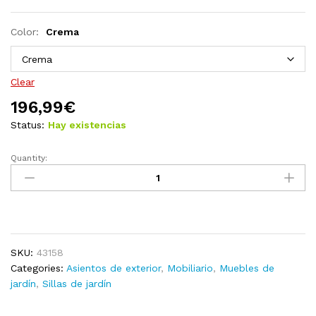
Color:
Crema
Clear
196,99
€
Status:
Hay existencias
Quantity:
Sillas
de
jardín
con
cojines
2
SKU:
43158
unidades
Categories:
Asientos de exterior
,
Mobiliario
,
Muebles de
bambú
jardín
,
Sillas de jardín
quantity