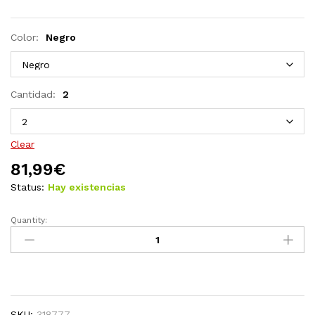
Color:
Negro
Cantidad:
2
Clear
81,99
€
Status:
Hay existencias
Quantity:
Sillas
de
jardín
apilables
2
unidades
SKU:
318777