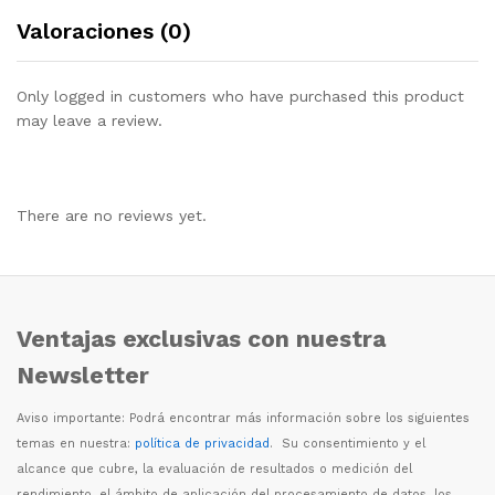
Valoraciones (0)
Only logged in customers who have purchased this product
may leave a review.
There are no reviews yet.
Ventajas exclusivas con nuestra
Newsletter
Aviso importante: Podr
á
encontrar m
á
s informaci
ó
n sobre los siguientes
temas en nuestra:
política de privacidad
. Su consentimiento y el
alcance que cubre, la evaluaci
ó
n de resultados o medici
ó
n del
rendimiento, el
á
mbito de aplicaci
ó
n del procesamiento de datos, los