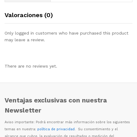
Valoraciones (0)
Only logged in customers who have purchased this product
may leave a review.
There are no reviews yet.
Ventajas exclusivas con nuestra
Newsletter
Aviso importante: Podr
á
encontrar m
á
s informaci
ó
n sobre los siguientes
temas en nuestra:
política de privacidad
. Su consentimiento y el
alcance que cubre, la evaluaci
ó
n de resultados o medici
ó
n del