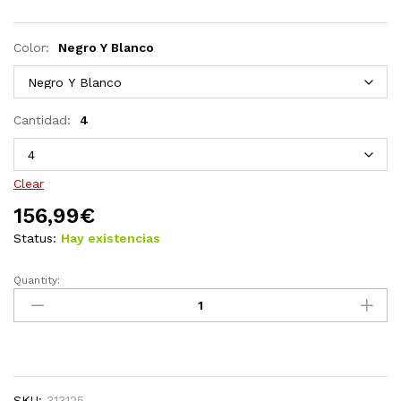
Color:
Negro Y Blanco
Cantidad:
4
Clear
156,99
€
Status:
Hay existencias
Quantity:
Sillas
de
jardín
2
unidades
ratán
SKU:
313125