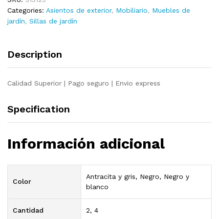
sintético
Categories:
Asientos de exterior
,
Mobiliario
,
Muebles de
negro
jardín
,
Sillas de jardín
quantity
Description
Calidad Superior | Pago seguro | Envio express
Specification
Información adicional
Antracita y gris, Negro, Negro y
Color
blanco
Cantidad
2, 4