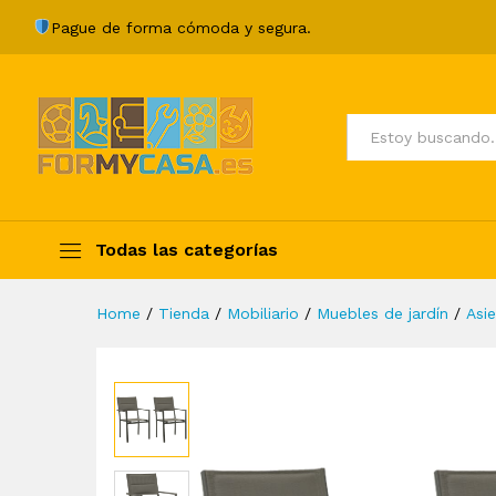
Sillas de jardín 2 unidades ace
Pague de forma cómoda y segura.
Description
Specification
Valoraci
Todos
Todas las categorías
Home
/
Tienda
/
Mobiliario
/
Muebles de jardín
/
Asie