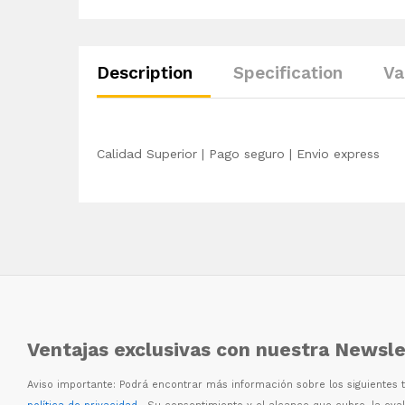
Description
Specification
Va
Calidad Superior | Pago seguro | Envio express
Ventajas exclusivas con nuestra Newsle
Aviso importante: Podr
á
encontrar m
á
s informaci
ó
n sobre los siguientes