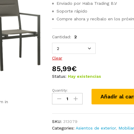
Enviado por Haba Trading B.V
Soporte rápido
Compre ahora y recíbalo en los próxi
Cantidad:
2
Clear
85,99
€
Status:
Hay existencias
Quantity:
Sillas
Añadir al car
de
m in
jardín
2
unidades
SKU:
313079
acero
Categories:
Asientos de exterior
,
Mobilia
y