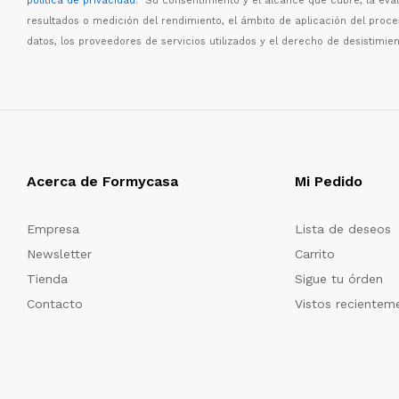
política de privacidad
. Su consentimiento y el alcance que cubre, la eva
resultados o medici
ó
n del rendimiento, el
á
mbito de aplicaci
ó
n del proc
datos, los proveedores de servicios utilizados y el derecho de desistimien
Acerca de Formycasa
Mi Pedido
Empresa
Lista de deseos
Newsletter
Carrito
Tienda
Sigue tu órden
Contacto
Vistos recientem