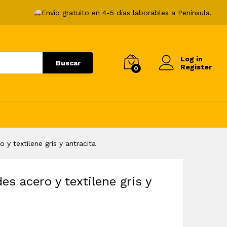
85,99
€
Añadir al carrito
Envío gratuito en 4-5 días laborables a Península.
Log in
Buscar
Register
0
o y textilene gris y antracita
des acero y textilene gris y