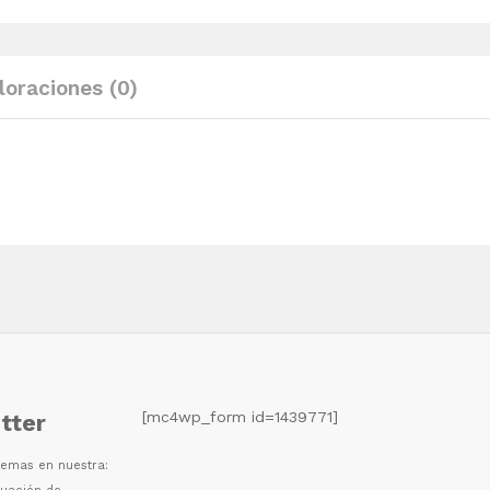
textilene
gris
y
loraciones (0)
antracita
quantity
[mc4wp_form id=1439771]
tter
 temas en nuestra: