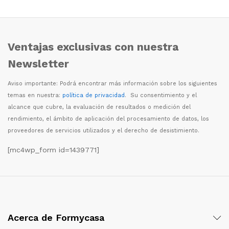
Ventajas exclusivas con nuestra
Newsletter
Aviso importante: Podr
á
encontrar m
á
s informaci
ó
n sobre los siguientes
temas en nuestra:
política de privacidad
. Su consentimiento y el
alcance que cubre, la evaluaci
ó
n de resultados o medici
ó
n del
rendimiento, el
á
mbito de aplicaci
ó
n del procesamiento de datos, los
proveedores de servicios utilizados y el derecho de desistimiento.
[mc4wp_form id=1439771]
Acerca de Formycasa