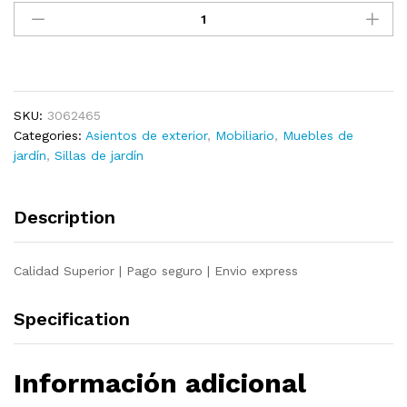
de
jardín
2
uds
con
SKU:
3062465
cojines
Categories:
Asientos de exterior
,
Mobiliario
,
Muebles de
antracita
jardín
,
Sillas de jardín
madera
de
teca
Description
quantity
Calidad Superior | Pago seguro | Envio express
Specification
Información adicional