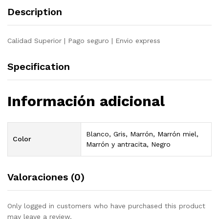
madera
Description
maciza
de
pino
Calidad Superior | Pago seguro | Envio express
quantity
Specification
Información adicional
Blanco, Gris, Marrón, Marrón miel,
Color
Marrón y antracita, Negro
Valoraciones (0)
Only logged in customers who have purchased this product
may leave a review.