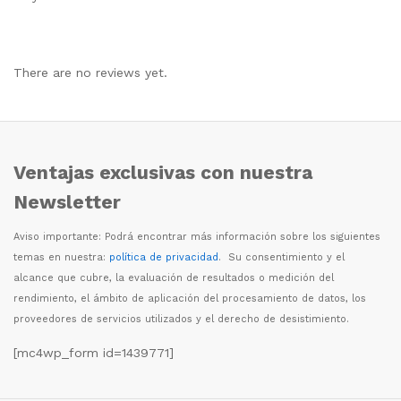
There are no reviews yet.
Ventajas exclusivas con nuestra
Newsletter
Aviso importante: Podr
á
encontrar m
á
s informaci
ó
n sobre los siguientes
temas en nuestra:
política de privacidad
. Su consentimiento y el
alcance que cubre, la evaluaci
ó
n de resultados o medici
ó
n del
rendimiento, el
á
mbito de aplicaci
ó
n del procesamiento de datos, los
proveedores de servicios utilizados y el derecho de desistimiento.
[mc4wp_form id=1439771]