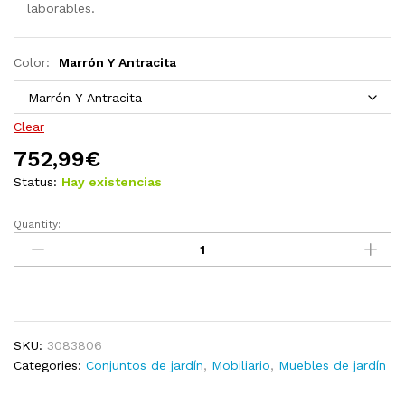
laborables.
Color:
Marrón Y Antracita
Clear
752,99
€
Status:
Hay existencias
Quantity:
Set
de
salón
de
jardín
de
SKU:
3083806
8
Categories:
Conjuntos de jardín
,
Mobiliario
,
Muebles de jardín
piezas
blanco