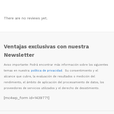
There are no reviews yet.
Ventajas exclusivas con nuestra
Newsletter
Aviso importante: Podr
á
encontrar m
á
s informaci
ó
n sobre los siguientes
temas en nuestra:
política de privacidad
. Su consentimiento y el
alcance que cubre, la evaluaci
ó
n de resultados o medici
ó
n del
rendimiento, el
á
mbito de aplicaci
ó
n del procesamiento de datos, los
proveedores de servicios utilizados y el derecho de desistimiento.
[mc4wp_form id=1439771]