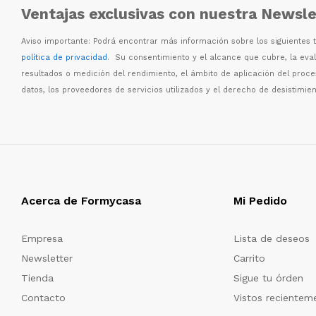
Ventajas exclusivas con nuestra Newsle
Aviso importante: Podr
á
encontrar m
á
s informaci
ó
n sobre los siguientes
política de privacidad
. Su consentimiento y el alcance que cubre, la eva
resultados o medici
ó
n del rendimiento, el
á
mbito de aplicaci
ó
n del proc
datos, los proveedores de servicios utilizados y el derecho de desistimien
Acerca de Formycasa
Mi Pedido
Empresa
Lista de deseos
Newsletter
Carrito
Tienda
Sigue tu órden
Contacto
Vistos recientem