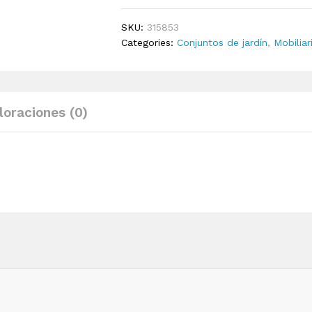
de
jardín
SKU:
315853
6
Categories:
Conjuntos de jardín
,
Mobiliar
piezas
con
cojines
plástico
loraciones (0)
blanco
quantity