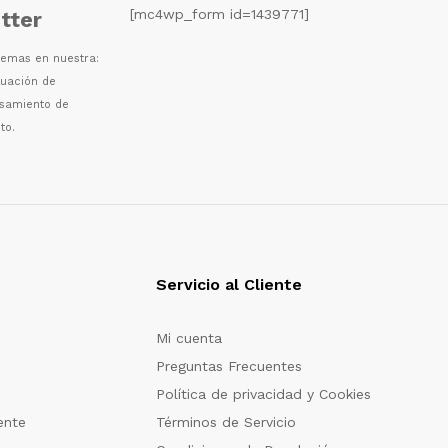
[mc4wp_form id=1439771]
tter
 temas en nuestra:
luaci
ó
n de
esamiento de
to.
Servicio al Cliente
Mi cuenta
Preguntas Frecuentes
Política de privacidad y Cookies
ente
Términos de Servicio