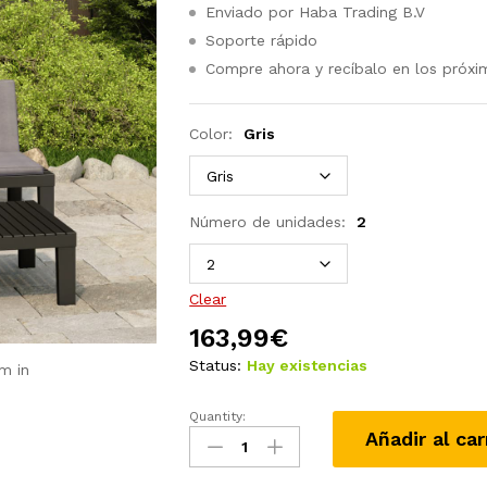
Enviado por Haba Trading B.V
Soporte rápido
Compre ahora y recíbalo en los próxi
Color:
Gris
Número de unidades:
2
Clear
163,99
€
Status:
Hay existencias
m in
Quantity:
Set
Añadir al car
de
muebles