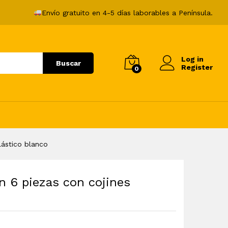
163,99
€
Añadir al carrito
Envío gratuito en 4-5 días laborables a Península.
Log in
Buscar
Register
0
lástico blanco
n 6 piezas con cojines