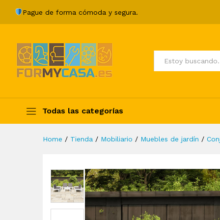
Set de muebles de jardín 6 pi
Pague de forma cómoda y segura.
Description
Specification
Valoraci
Todos
Todas las categorías
Home
/
Tienda
/
Mobiliario
/
Muebles de jardín
/
Con