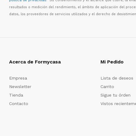
política de privacidad
. Su consentimiento y el alcance que cubre, la eva
resultados o medici
ó
n del rendimiento, el
á
mbito de aplicaci
ó
n del proc
datos, los proveedores de servicios utilizados y el derecho de desistimien
Acerca de Formycasa
Mi Pedido
Empresa
Lista de deseos
Newsletter
Carrito
Tienda
Sigue tu órden
Contacto
Vistos recientem