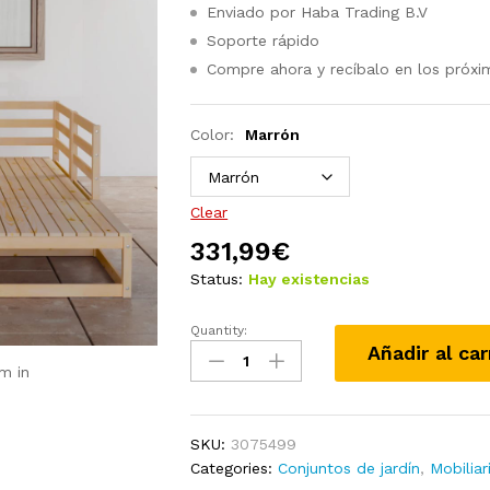
Enviado por Haba Trading B.V
Soporte rápido
Compre ahora y recíbalo en los próxi
Color:
Marrón
Clear
331,99
€
Status:
Hay existencias
Quantity:
Set
Añadir al car
de
m in
muebles
de
jardín
SKU:
3075499
6
Categories:
Conjuntos de jardín
,
Mobiliar
piezas