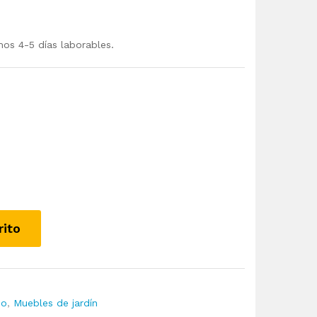
mos 4-5 días laborables.
rito
io
,
Muebles de jardín