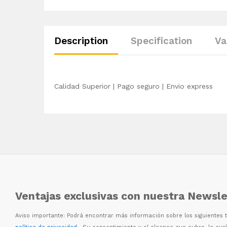
Description
Specification
Va
Calidad Superior | Pago seguro | Envio express
Ventajas exclusivas con nuestra Newsle
Aviso importante: Podr
á
encontrar m
á
s informaci
ó
n sobre los siguientes