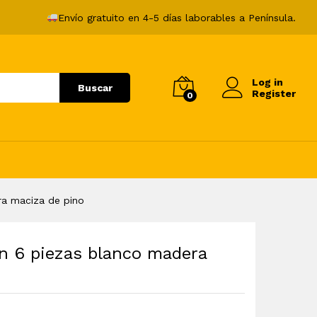
250,99
€
Añadir al carrito
Envío gratuito en 4-5 días laborables a Península.
Log in
Buscar
Register
0
ra maciza de pino
ín 6 piezas blanco madera