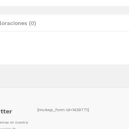
blanco
madera
maciza
loraciones (0)
de
pino
quantity
[mc4wp_form id=1439771]
tter
 temas en nuestra: