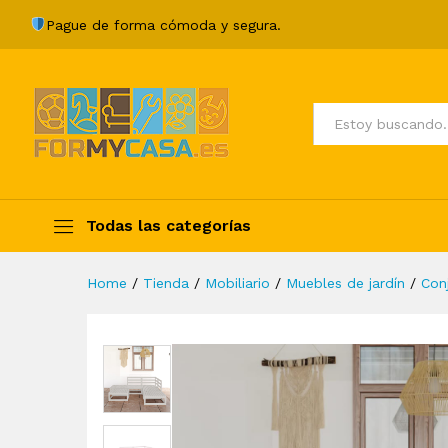
Set de muebles de jardín 6 p
Pague de forma cómoda y segura.
Description
Specification
Valoraci
Todos
Todas las categorías
Home
/
Tienda
/
Mobiliario
/
Muebles de jardín
/
Con