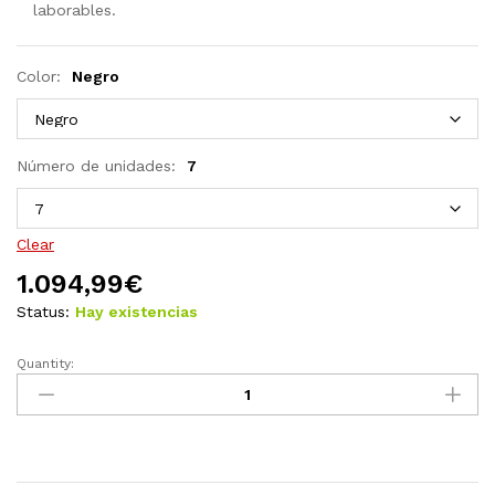
laborables.
Color:
Negro
Número de unidades:
7
Clear
1.094,99
€
Status:
Hay existencias
Quantity:
Set
de
comedor
de
jardín
9