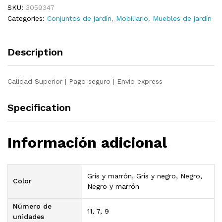
SKU:
3059347
pzas
Categories:
Conjuntos de jardín
,
Mobiliario
,
Muebles de jardín
y
cojines
ratán
Description
sintético
gris
quantity
Calidad Superior | Pago seguro | Envio express
Specification
Información adicional
Gris y marrón, Gris y negro, Negro,
Color
Negro y marrón
Número de
11, 7, 9
unidades