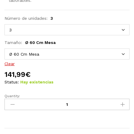
laborables.
Número de unidades:
3
Tamaño:
Ø 60 Cm Mesa
Clear
141,99
€
Status:
Hay existencias
Quantity:
Set
de
comedor
de
jardín
3