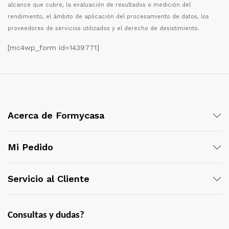
alcance que cubre, la evaluaci
ó
n de resultados o medici
ó
n del
rendimiento, el
á
mbito de aplicaci
ó
n del procesamiento de datos, los
proveedores de servicios utilizados y el derecho de desistimiento.
[mc4wp_form id=1439771]
Acerca de Formycasa
Mi Pedido
Servicio al Cliente
Consultas y dudas?