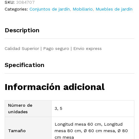
SKU:
3084707
pzas
Categories:
Conjuntos de jardín
,
Mobiliario
,
Muebles de jardín
malla
metal
expandido
Description
antracita
quantity
Calidad Superior | Pago seguro | Envio express
Specification
Información adicional
Número de
3, 5
unidades
Longitud mesa 60 cm, Longitud
Tamaño
mesa 80 cm, Ø 60 cm mesa, Ø 80
cm mesa