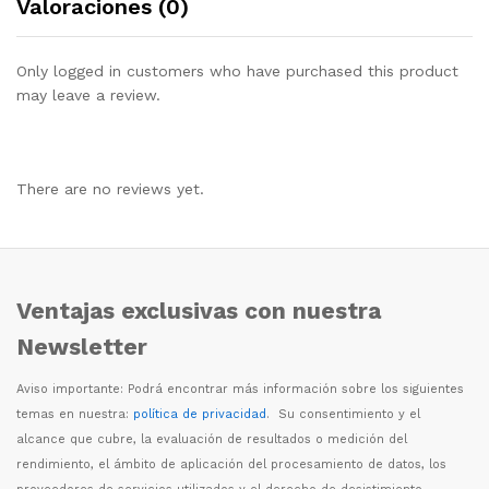
Valoraciones (0)
Only logged in customers who have purchased this product
may leave a review.
There are no reviews yet.
Ventajas exclusivas con nuestra
Newsletter
Aviso importante: Podr
á
encontrar m
á
s informaci
ó
n sobre los siguientes
temas en nuestra:
política de privacidad
. Su consentimiento y el
alcance que cubre, la evaluaci
ó
n de resultados o medici
ó
n del
rendimiento, el
á
mbito de aplicaci
ó
n del procesamiento de datos, los