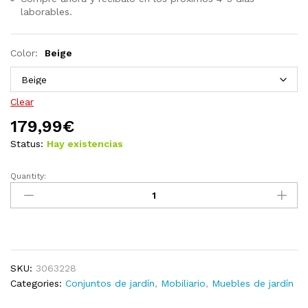
laborables.
Color:
Beige
Clear
179,99
€
Status:
Hay existencias
Quantity:
Set
de
bistró
3
pzas
con
SKU:
3063228
cojines
Categories:
Conjuntos de jardín
,
Mobiliario
,
Muebles de jardín
antracita
madera