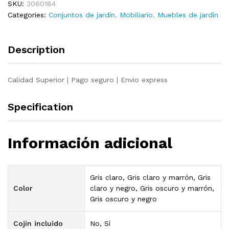
SKU:
3060184
ratán
Categories:
Conjuntos de jardín
,
Mobiliario
,
Muebles de jardín
sintético
gris
oscuro
Description
quantity
Calidad Superior | Pago seguro | Envio express
Specification
Información adicional
Gris claro, Gris claro y marrón, Gris
Color
claro y negro, Gris oscuro y marrón,
Gris oscuro y negro
Cojín incluido
No, Sí