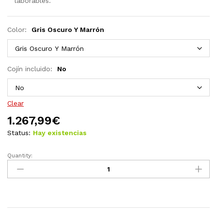
laborables.
Color:
Gris Oscuro Y Marrón
Cojín incluido:
No
Clear
1.267,99
€
Status:
Hay existencias
Quantity:
Set
comedor
jardín
9
piezas
cojines