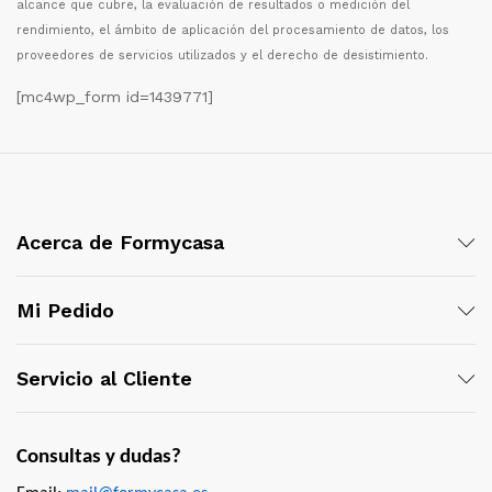
alcance que cubre, la evaluaci
ó
n de resultados o medici
ó
n del
rendimiento, el
á
mbito de aplicaci
ó
n del procesamiento de datos, los
proveedores de servicios utilizados y el derecho de desistimiento.
[mc4wp_form id=1439771]
Acerca de Formycasa
Mi Pedido
Servicio al Cliente
Consultas y dudas?