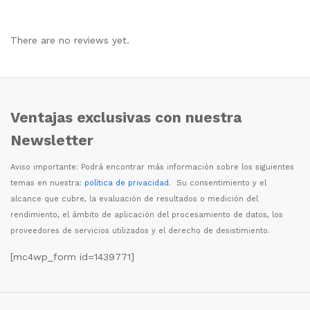
There are no reviews yet.
Ventajas exclusivas con nuestra
Newsletter
Aviso importante: Podr
á
encontrar m
á
s informaci
ó
n sobre los siguientes
temas en nuestra:
política de privacidad
. Su consentimiento y el
alcance que cubre, la evaluaci
ó
n de resultados o medici
ó
n del
rendimiento, el
á
mbito de aplicaci
ó
n del procesamiento de datos, los
proveedores de servicios utilizados y el derecho de desistimiento.
[mc4wp_form id=1439771]