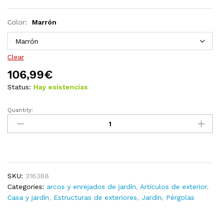
Color:
Marrón
Clear
106,99
€
Status:
Hay existencias
Quantity:
Pérgola
de
jardín
con
jardinera
madera
SKU:
316388
maciza
Categories:
arcos y enrejados de jardín
,
Artículos de exterior
,
de
Casa y jardín
,
Estructuras de exteriores
,
Jardín
,
Pérgolas
abeto
quantity