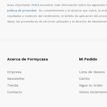
Aviso importante: Podr
á
encontrar m
á
s informaci
ó
n sobre los siguientes
política de privacidad
. Su consentimiento y el alcance que cubre, la eva
resultados o medici
ó
n del rendimiento, el
á
mbito de aplicaci
ó
n del proc
datos, los proveedores de servicios utilizados y el derecho de desistimien
Acerca de Formycasa
Mi Pedido
Empresa
Lista de deseos
Newsletter
Carrito
Tienda
Sigue tu órden
Contacto
Vistos recientem