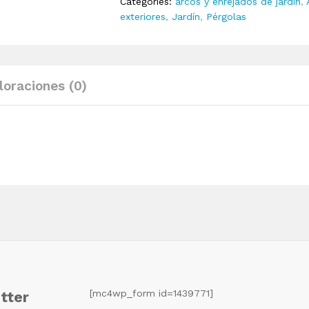
Categories:
arcos y enrejados de jardín
,
abeto
exteriores
,
Jardín
,
Pérgolas
116x40x204
cm
quantity
loraciones (0)
[mc4wp_form id=1439771]
tter