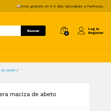
99,99
€
Añadir al carrito
Envío gratuito en 4-5 días laborables a Península.
Log in
Buscar
Register
0
 de jardín
/
era maciza de abeto