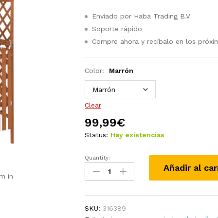
Enviado por Haba Trading B.V
Soporte rápido
Compre ahora y recíbalo en los próxi
Color:
Marrón
Clear
99,99
€
Status:
Hay existencias
Quantity:
Pérgola
Añadir al car
con
m in
puerta
madera
maciza
SKU:
316389
de