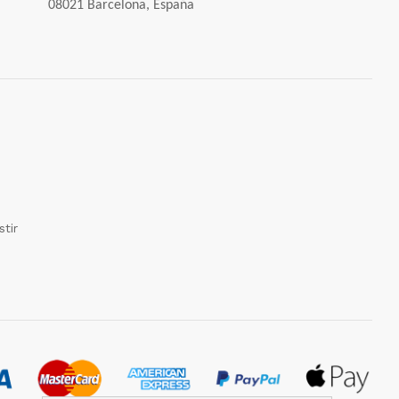
08021 Barcelona, España
tir