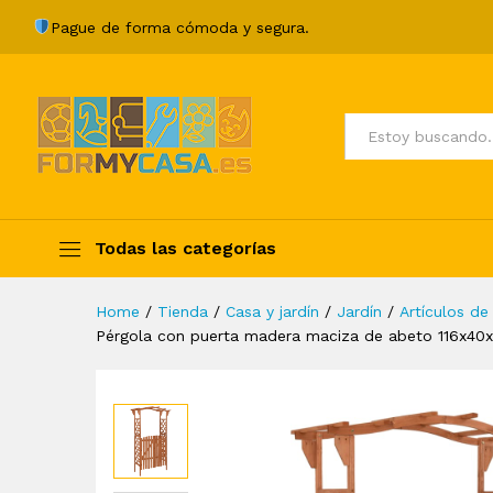
Pérgola con puerta madera m
Pague de forma cómoda y segura.
Description
Specification
Valoraci
Todos
Todas las categorías
Home
/
Tienda
/
Casa y jardín
/
Jardín
/
Artículos de 
Pérgola con puerta madera maciza de abeto 116x40