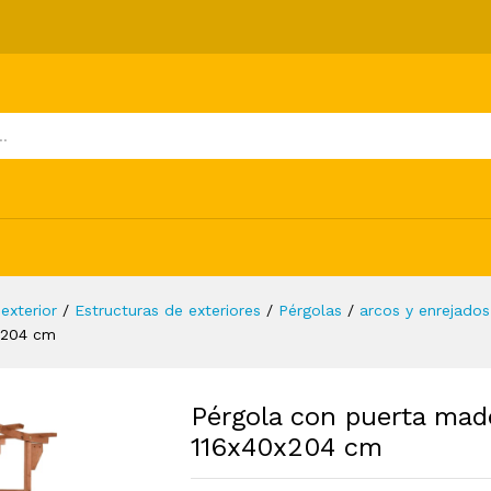
aciza de abeto 116x40x204 cm
ones (0)
exterior
/
Estructuras de exteriores
/
Pérgolas
/
arcos y enrejados
x204 cm
Pérgola con puerta mad
116x40x204 cm