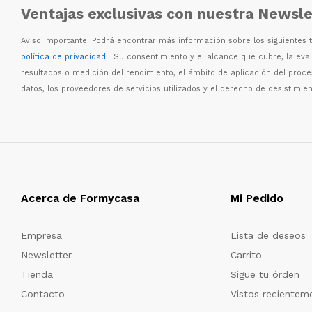
Ventajas exclusivas con nuestra Newsle
Aviso importante: Podr
á
encontrar m
á
s informaci
ó
n sobre los siguientes
política de privacidad
. Su consentimiento y el alcance que cubre, la eva
resultados o medici
ó
n del rendimiento, el
á
mbito de aplicaci
ó
n del proc
datos, los proveedores de servicios utilizados y el derecho de desistimien
Acerca de Formycasa
Mi Pedido
Empresa
Lista de deseos
Newsletter
Carrito
Tienda
Sigue tu órden
Contacto
Vistos recientem