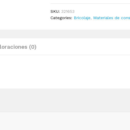
tallado
a
SKU:
321653
mano
Categories:
Bricolaje
,
Materiales de cons
MDF
marrón
y
blanco
loraciones (0)
40x80x1,5
cm
quantity