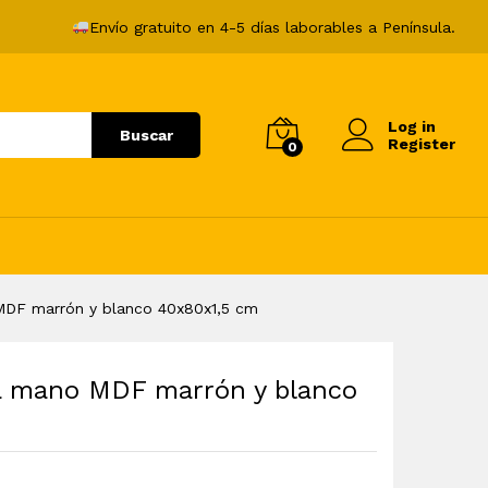
19,99
€
Añadir al carrito
Envío gratuito en 4-5 días laborables a Península.
Log in
Buscar
Register
0
MDF marrón y blanco 40x80x1,5 cm
 a mano MDF marrón y blanco