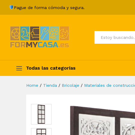
Panel de pared tallado a ma
Pague de forma cómoda y segura.
Description
Specification
Valoraci
Todos
Todas las categorías
Home
/
Tienda
/
Bricolaje
/
Materiales de construcci