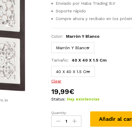
Enviado por Haba Trading B.V
Soporte rápido
Compre ahora y recíbalo en los próxi
Color:
Marrón Y Blanco
Tamaño:
40 X 40 X 1.5 Cm
Clear
19,99
€
Status:
Hay existencias
m in
Quantity:
Panel
Añadir al car
de
pared