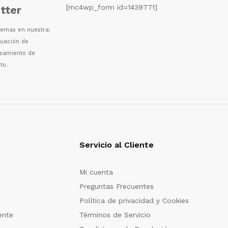
[mc4wp_form id=1439771]
tter
 temas en nuestra:
luaci
ó
n de
esamiento de
to.
Servicio al Cliente
Mi cuenta
Preguntas Frecuentes
Política de privacidad y Cookies
ente
Términos de Servicio