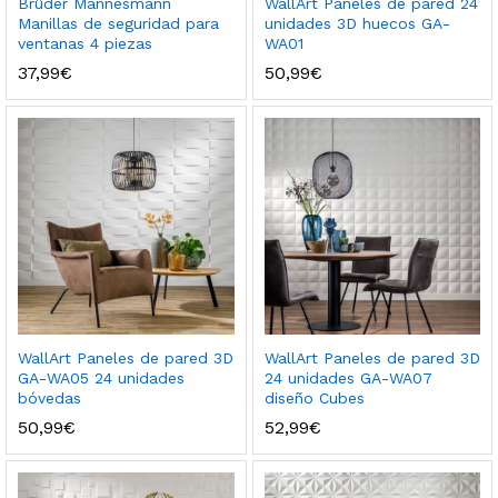
Brüder Mannesmann
WallArt Paneles de pared 24
Manillas de seguridad para
unidades 3D huecos GA-
ventanas 4 piezas
WA01
37,99
€
50,99
€
WallArt Paneles de pared 3D
WallArt Paneles de pared 3D
GA-WA05 24 unidades
24 unidades GA-WA07
bóvedas
diseño Cubes
50,99
€
52,99
€