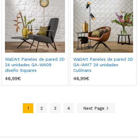
WallArt Paneles de pared 3D
WallArt Paneles de pared 3D
24 unidades GA-WA09
GA-WA17 24 unidades
diseño Squares
Cullinans
46,99
€
46,99
€
1
2
3
4
Next Page