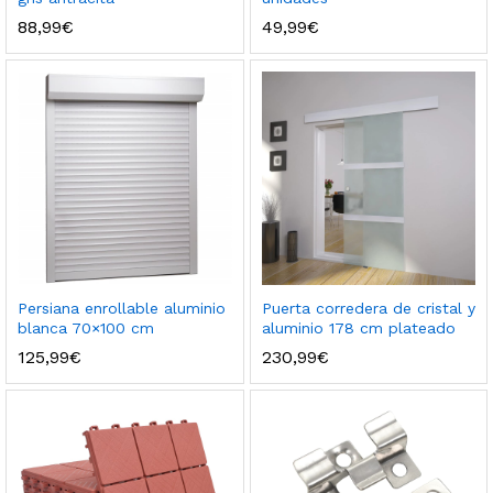
88,99
€
49,99
€
Persiana enrollable aluminio
Puerta corredera de cristal y
blanca 70×100 cm
aluminio 178 cm plateado
125,99
€
230,99
€