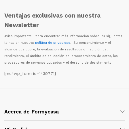
Ventajas exclusivas con nuestra
Newsletter
Aviso importante: Podr
á
encontrar m
á
s informaci
ó
n sobre los siguientes
temas en nuestra:
política de privacidad
. Su consentimiento y el
alcance que cubre, la evaluaci
ó
n de resultados o medici
ó
n del
rendimiento, el
á
mbito de aplicaci
ó
n del procesamiento de datos, los
proveedores de servicios utilizados y el derecho de desistimiento.
[mc4wp_form id=1439771]
Acerca de Formycasa