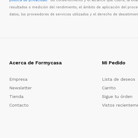
política de privacidad
. Su consentimiento y el alcance que cubre, la eva
resultados o medici
ó
n del rendimiento, el
á
mbito de aplicaci
ó
n del proc
datos, los proveedores de servicios utilizados y el derecho de desistimien
Acerca de Formycasa
Mi Pedido
Empresa
Lista de deseos
Newsletter
Carrito
Tienda
Sigue tu órden
Contacto
Vistos recientem