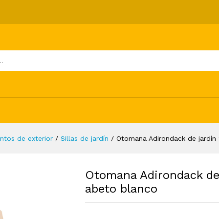
n 2 plazas madera de abeto blanco
ones (0)
ntos de exterior
/
Sillas de jardín
/
Otomana Adirondack de jardín
Otomana Adirondack de 
abeto blanco