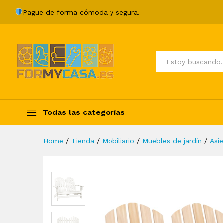
Otomana Adirondack de jardí
Pague de forma cómoda y segura.
Description
Specification
Valoraci
Todos
Todas las categorías
Home
/
Tienda
/
Mobiliario
/
Muebles de jardín
/
Asie