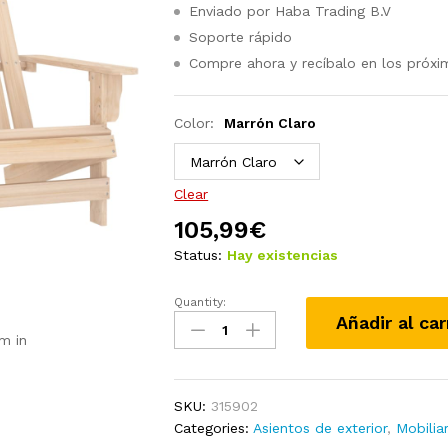
Enviado por Haba Trading B.V
Soporte rápido
Compre ahora y recíbalo en los próxi
Color:
Marrón Claro
Clear
105,99
€
Status:
Hay existencias
Quantity:
Otomana
Añadir al car
Adirondack
m in
de
jardín
2
SKU:
315902
plazas
Categories:
Asientos de exterior
,
Mobilia
madera