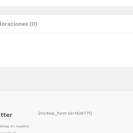
de
abeto
blanco
loraciones (0)
quantity
[mc4wp_form id=1439771]
tter
 temas en nuestra: