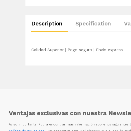
Description
Specification
Va
Calidad Superior | Pago seguro | Envio express
Ventajas exclusivas con nuestra Newsle
Aviso importante: Podr
á
encontrar m
á
s informaci
ó
n sobre los siguientes