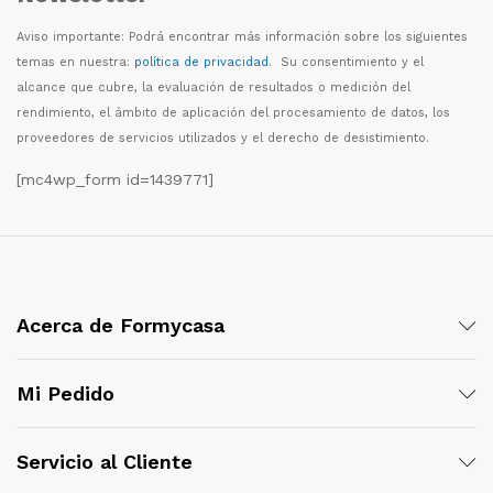
Aviso importante: Podr
á
encontrar m
á
s informaci
ó
n sobre los siguientes
temas en nuestra:
política de privacidad
. Su consentimiento y el
alcance que cubre, la evaluaci
ó
n de resultados o medici
ó
n del
rendimiento, el
á
mbito de aplicaci
ó
n del procesamiento de datos, los
proveedores de servicios utilizados y el derecho de desistimiento.
[mc4wp_form id=1439771]
Acerca de Formycasa
Mi Pedido
Servicio al Cliente