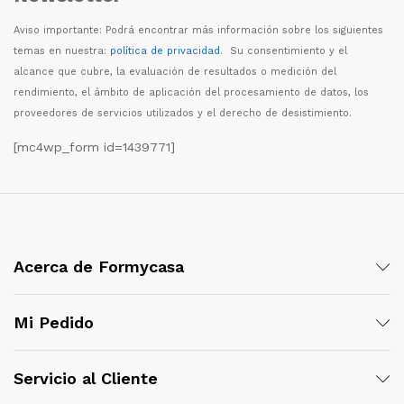
Aviso importante: Podr
á
encontrar m
á
s informaci
ó
n sobre los siguientes
temas en nuestra:
política de privacidad
. Su consentimiento y el
alcance que cubre, la evaluaci
ó
n de resultados o medici
ó
n del
rendimiento, el
á
mbito de aplicaci
ó
n del procesamiento de datos, los
proveedores de servicios utilizados y el derecho de desistimiento.
[mc4wp_form id=1439771]
Acerca de Formycasa
Mi Pedido
Servicio al Cliente