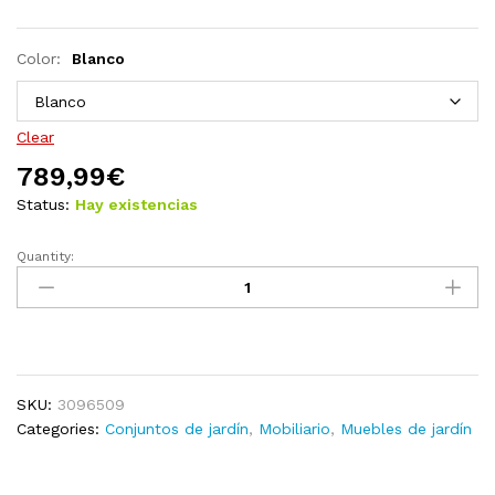
Color:
Blanco
Clear
789,99
€
Status:
Hay existencias
Quantity:
Muebles
de
jardín
9
pzas
y
SKU:
3096509
cojines
Categories:
Conjuntos de jardín
,
Mobiliario
,
Muebles de jardín
madera
maciza
de