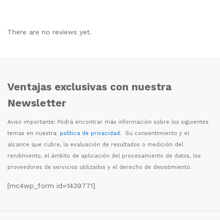
There are no reviews yet.
Ventajas exclusivas con nuestra
Newsletter
Aviso importante: Podr
á
encontrar m
á
s informaci
ó
n sobre los siguientes
temas en nuestra:
política de privacidad
. Su consentimiento y el
alcance que cubre, la evaluaci
ó
n de resultados o medici
ó
n del
rendimiento, el
á
mbito de aplicaci
ó
n del procesamiento de datos, los
proveedores de servicios utilizados y el derecho de desistimiento.
[mc4wp_form id=1439771]