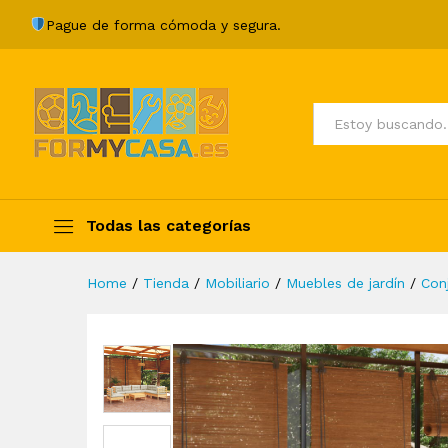
Muebles de jardín 8 pzas y c
Pague de forma cómoda y segura.
Description
Specification
Valoraci
Todos
Todas las categorías
Home
/
Tienda
/
Mobiliario
/
Muebles de jardín
/
Con