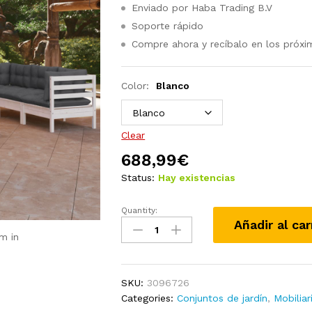
Enviado por Haba Trading B.V
Soporte rápido
Compre ahora y recíbalo en los próxi
Color:
Blanco
Clear
688,99
€
Status:
Hay existencias
Quantity:
Muebles
Añadir al car
de
m in
jardín
8
pzas
SKU:
3096726
y
Categories:
Conjuntos de jardín
,
Mobiliar
cojines