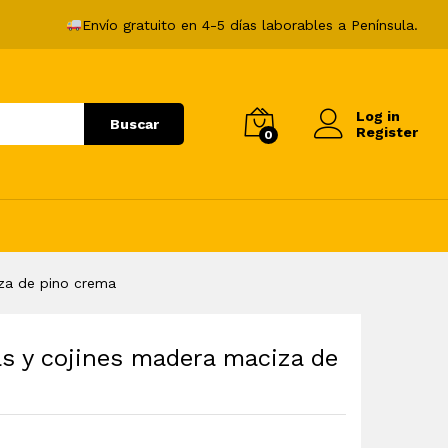
617,99
€
Añadir al carrito
Envío gratuito en 4-5 días laborables a Península.
Log in
Buscar
Register
0
iza de pino crema
as y cojines madera maciza de