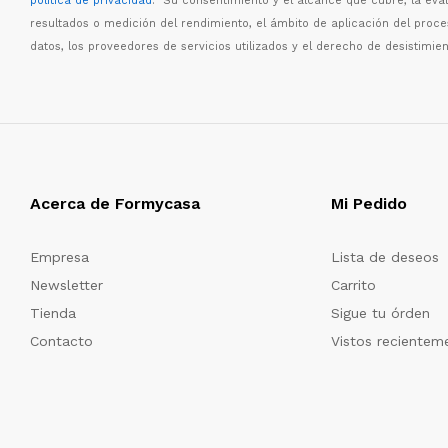
política de privacidad
. Su consentimiento y el alcance que cubre, la eva
resultados o medici
ó
n del rendimiento, el
á
mbito de aplicaci
ó
n del proc
datos, los proveedores de servicios utilizados y el derecho de desistimien
Acerca de Formycasa
Mi Pedido
Empresa
Lista de deseos
Newsletter
Carrito
Tienda
Sigue tu órden
Contacto
Vistos recientem