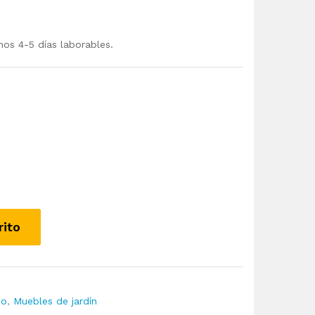
mos 4-5 días laborables.
rito
io
,
Muebles de jardín