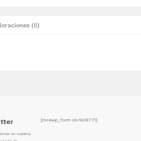
madera
maciza
de
loraciones (0)
pino
crema
quantity
[mc4wp_form id=1439771]
tter
 temas en nuestra: