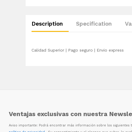
Description
Specification
Va
Calidad Superior | Pago seguro | Envio express
Ventajas exclusivas con nuestra Newsle
Aviso importante: Podr
á
encontrar m
á
s informaci
ó
n sobre los siguientes