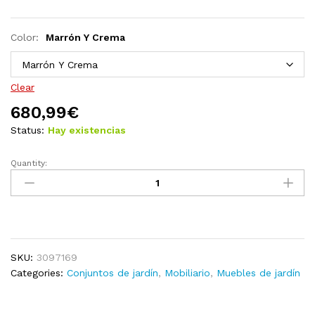
Color:
Marrón Y Crema
Clear
680,99
€
Status:
Hay existencias
Quantity:
Muebles
de
jardín
8
piezas
cojines
SKU:
3097169
madera
Categories:
Conjuntos de jardín
,
Mobiliario
,
Muebles de jardín
maciza
de
pino