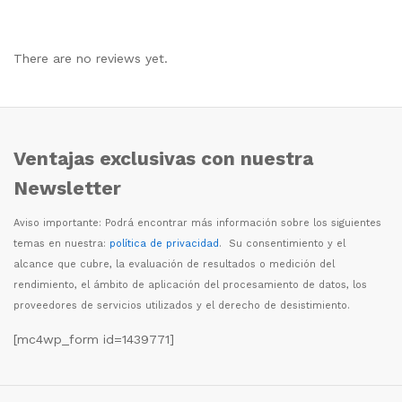
There are no reviews yet.
Ventajas exclusivas con nuestra
Newsletter
Aviso importante: Podr
á
encontrar m
á
s informaci
ó
n sobre los siguientes
temas en nuestra:
política de privacidad
. Su consentimiento y el
alcance que cubre, la evaluaci
ó
n de resultados o medici
ó
n del
rendimiento, el
á
mbito de aplicaci
ó
n del procesamiento de datos, los
proveedores de servicios utilizados y el derecho de desistimiento.
[mc4wp_form id=1439771]